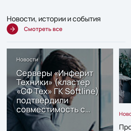
Новости, истории и события
Смотреть все
Новости
Серверы «Инферит
Техники» (кластер
«СФ Тех» ГК Softline)
подтвердили
совместимость с
Нов
решением Sharx
Storage 2.x для
Про