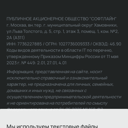
ПУБЛИЧНОЕ АКЦИОНЕРНОЕ ОБЩЕСТВО "СОФТЛАЙН"
г. Москва, вн.тер. г. муниципальный округ Хамовники,
ул Льва Толстого, д. 5, стр. 1, этаж 3, помещ. 1, ком. №2,
2А (А311)
ИНН: 7736227885 / ОГРН: 1027736009333 / ОКВЭД: 46.90
Коды видов деятельности в области IT по перечню,
утвержденному Приказом Минцифры России от 11 мая
2023 г. № 449: 2.01, 27.01, 4.01
Информация, представленная на сайте, носит
исключительно справочный и ознакомительный
характер, не предназначена для личных, семейных,
домашних и иных нужд, не связанных с
осуществлением предпринимательской деятельности
и не ориентирована на потребителей по смыслу
Федерального закона от 24.06.2025 № 168-ФЗ.
Мы используем текстовые файлы