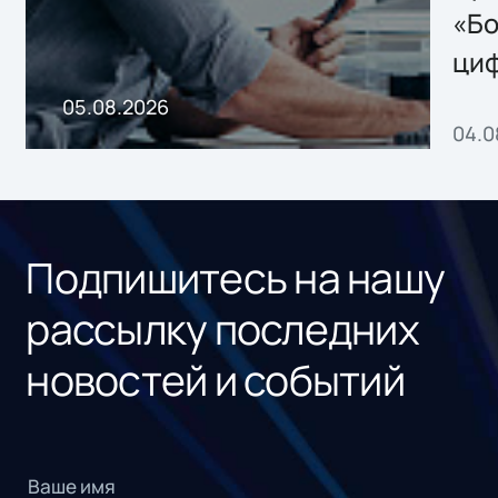
хранения данных
«Бо
ци
пр
05.08.2026
04.0
без
ном
«1С
Подпишитесь на нашу
рассылку последних
новостей и событий