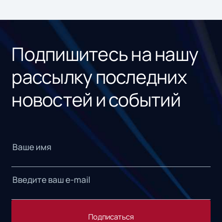
ном
«1С
Подпишитесь на нашу
рассылку последних
новостей и событий
Подписаться