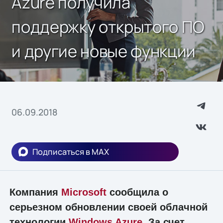
Azure получила
поддержку открытого ПО
и другие новые функции
06.09.2018
Подписаться в MAX
Компания
Microsoft
сообщила о
серьезном обновлении своей облачной
технологии
Windows Azure
. За счет