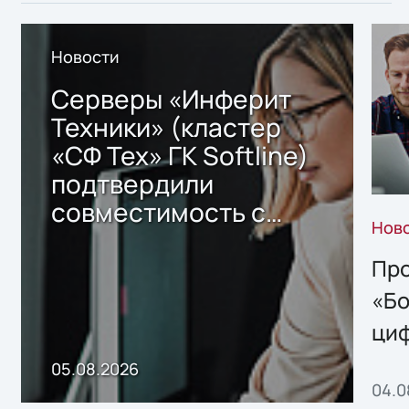
Новости
Серверы «Инферит
Техники» (кластер
«СФ Тех» ГК Softline)
подтвердили
совместимость с
Нов
решением Sharx
Storage 2.x для
Про
хранения данных
«Бо
ци
пр
05.08.2026
04.0
без