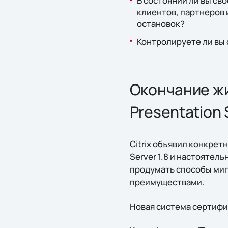
В состоянии ли вы с
клиентов, партнеров 
остановок?
Контролируете ли вы 
Окончание жи
Presentation S
Citrix объявил конкрет
Server 1.8 и настоятел
продумать способы миг
преимуществами.
Новая система сертифи