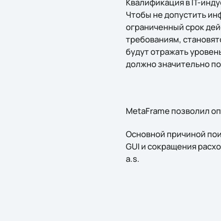
Квалификация в IT-инду
Чтобы не допустить инф
ограниченный срок дейс
требованиям, становятс
будут отражать уровен
должно значительно по
MetaFrame позволил оп
Основной причиной пои
GUI и сокращения расхо
a.s.