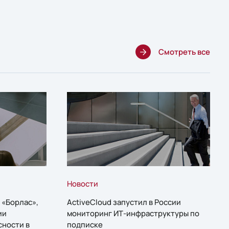
Смотреть все
Новости
 «Борлас»,
ActiveCloud запустил в России
ии
мониторинг ИТ-инфраструктуры по
сности в
подписке