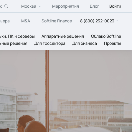
к
Москва
Мероприятия
Блог
Войти
рьера
M&A
Softline Finance
8 (800) 232-0023
уки, ПК и серверы
Аппаратные решения
Облако Softline
ьные решения
Для госсектора
Для бизнеса
Проекты