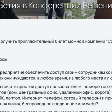
астия в Конференции Решений 
получить пригласительный билет можно в компании "Со
осы:
предприятие обеспечить доступ своим сотрудникам ко
х они нуждаются, в любое время, из любого места и 
еспечить простой доступ пользователям, по мере того
угое (дом, центральный офис, удаленный офис, дорога) 
К, лаптоп, Интернет-телефон, сотовый телефон) и пр
ная линия, беспроводное соединение или web)?