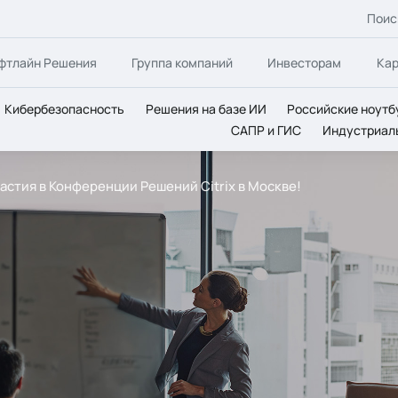
Поис
фтлайн Решения
Группа компаний
Инвесторам
Ка
Кибербезопасность
Решения на базе ИИ
Российские ноутб
САПР и ГИС
Индустриал
астия в Конференции Решений Citrix в Москве!