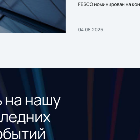
FESCO номинирован на кон
«1С:Проект года»
04.08.2026
 на нашу
следних
обытий