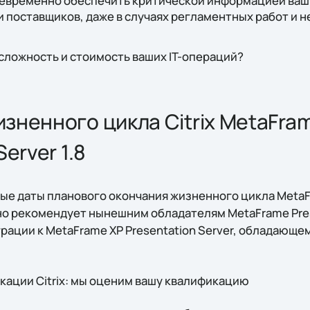
воевременно обеспечить критической информацией ваш
и поставщиков, даже в случаях регламентных работ и
сложность и стоимость ваших IT-операций?
зненного цикла Citrix MetaFra
erver 1.8
ные даты планового окончания жизненного цикла MetaF
ьно рекомендует нынешним обладателям MetaFrame Prese
рации к MetaFrame XP Presentation Server, обладающ
кации Citrix: мы оценим вашу квалификацию