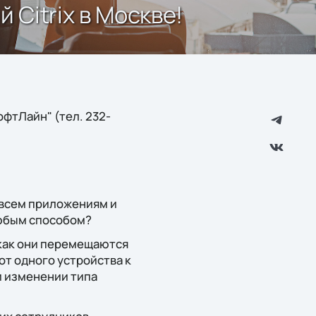
Citrix в Москве!
фтЛайн" (тел. 232-
 всем приложениям и
любым способом?
 как они перемещаются
от одного устройства к
и изменении типа