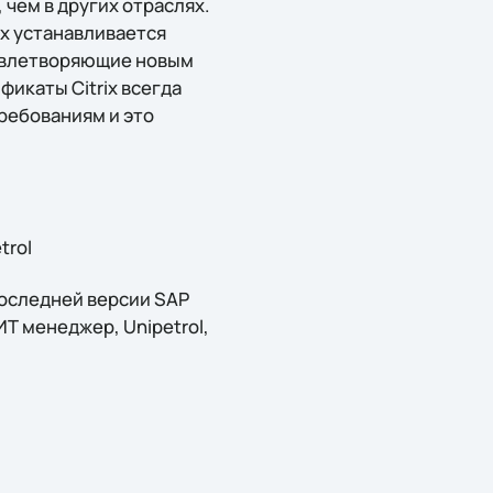
 чем в других отраслях.
их устанавливается
удовлетворяющие новым
икаты Citrix всегда
ребованиям и это
trol
последней версии SAP
ИТ менеджер, Unipetrol,