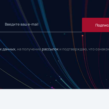
Подпис
х данных,
на получение
рассылок
и подтверждаю, что ознако