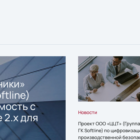
ники»
ftline)
мость с
Новости
 2.x для
Проект ООО «ЦЦТ» (Группа
ГК Softline) по цифровизац
производственной безопа