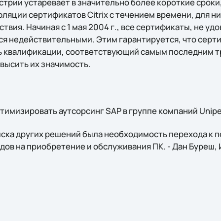
стрии устаревает в значительно более короткие сроки,
ляции сертификатов Citrix с течением времени, для н
твия. Начиная с 1 мая 2004 г., все сертификаты, не 
я недействительными. Этим гарантируется, что сертиф
ь квалификации, соответствующий самым последним т
высить их значимость.
тимизировать аутсорсинг SAP в группе компаний Unipe
ска других решений была необходимость перехода к 
дов на приобретение и обслуживания ПК. - Дан Буреш, 