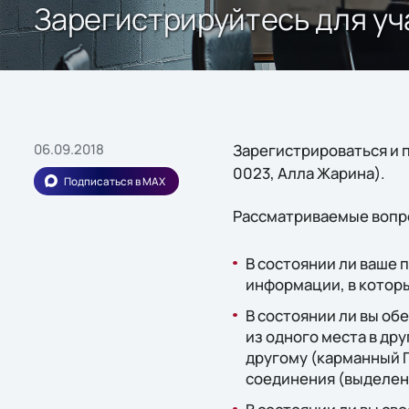
Зарегистрируйтесь для уч
06.09.2018
Зарегистрироваться и 
0023, Алла Жарина).
Подписаться в MAX
Рассматриваемые вопр
В состоянии ли ваше 
информации, в которы
В состоянии ли вы об
из одного места в др
другому (карманный П
соединения (выделен