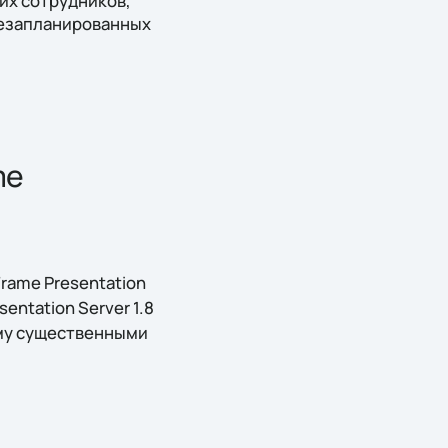
их сотрудников,
 незапланированных
me
rame Presentation
ntation Server 1.8
ему существенными