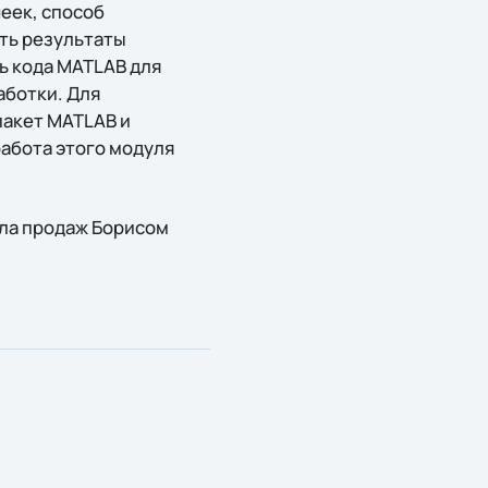
еек, способ
ть результаты
ь кода MATLAB для
аботки. Для
 пакет MATLAB и
работа этого модуля
ела продаж Борисом