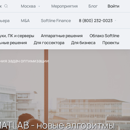
к
Москва
Мероприятия
Блог
Войти
рьера
M&A
Softline Finance
8 (800) 232-0023
уки, ПК и серверы
Аппаратные решения
Облако Softline
ьные решения
Для госсектора
Для бизнеса
Проекты
ения задач оптимизации
 MATLAB - новые алгоритмы