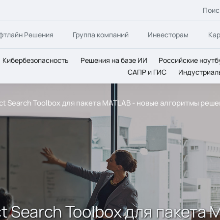
Поис
фтлайн Решения
Группа компаний
Инвесторам
Ка
Кибербезопасность
Решения на базе ИИ
Российские ноутб
САПР и ГИС
Индустриал
rect Search Toolbox для пакета MATLAB - новые алгоритмы реш
ect Search Toolbox для пакета