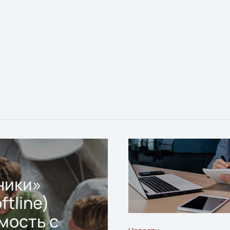
ники»
ftline)
мость с