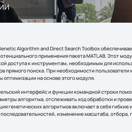
ии
enetic Algorithm and Direct Search Toolbox обеспечив
отенциального применения пакета MATLAB. Этот моду
ой доступа к инструментам, необходимым для исполь
ов прямого поиска. При необходимости пользователи 
 оптимизации на основе этого модуля.
ельский интерфейс и функции командной строки помо
раметры алгоритма, отслеживать ход обработки и пров
ия генетических алгоритмов включает в себя гибкие 
 последовательностей, изменение масштаба, отбора, 