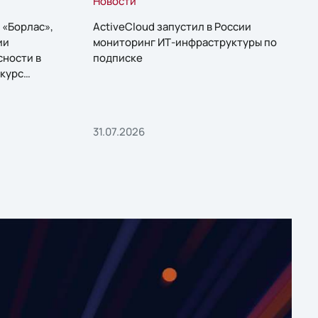
Новости
 «Борлас»,
ActiveCloud запустил в России
ии
мониторинг ИТ-инфраструктуры по
сности в
подписке
курс
31.07.2026