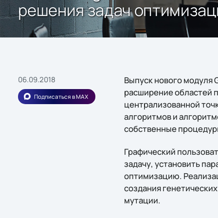
решения задач оптимизац
06.09.2018
Выпуск нового модуля G
расширение областей п
Подписаться в MAX
централизованной точк
алгоритмов и алгоритм
собственные процедуры
Графический пользоват
задачу, установить па
оптимизацию. Реализац
создания генетических
мутации.