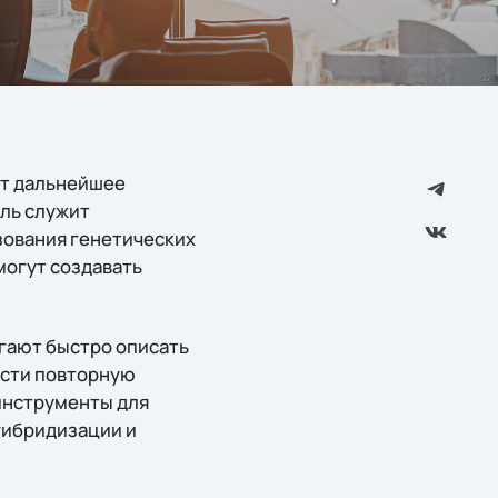
ает дальнейшее
ль служит
зования генетических
могут создавать
гают быстро описать
ести повторную
инструменты для
гибридизации и