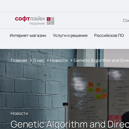
Со
Интернет-магазин
Услуги и решения
Российское ПО
Главная
О нас
Новости
Genetic Algorithm and Di
Новости
Genetic Algorithm and Dir