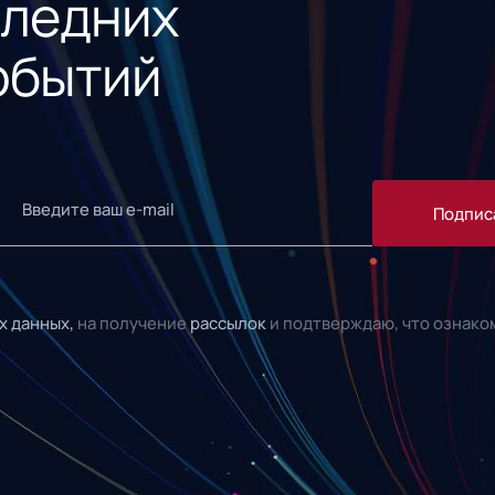
следних
обытий
Подпис
х данных,
на получение
рассылок
и подтверждаю, что ознако