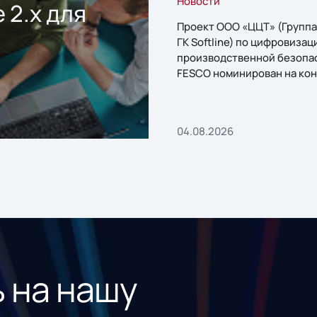
Новости
 2.x для
Проект ООО «ЦЦТ» (Группа
ГК Softline) по цифровизац
производственной безопа
FESCO номинирован на кон
«1С:Проект года»
04.08.2026
 на нашу