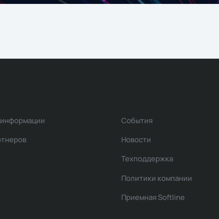
 информации
События
ртнеров
Новости
Техподдержка
Политики компании
Приемная Softline