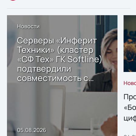
Новости
Серверы «Инферит
Техники» (кластер
«СФ Тех» ГК Softline)
подтвердили
совместимость с
Нов
решением Sharx
Storage 2.x для
Про
хранения данных
«Бо
ци
пр
05.08.2026