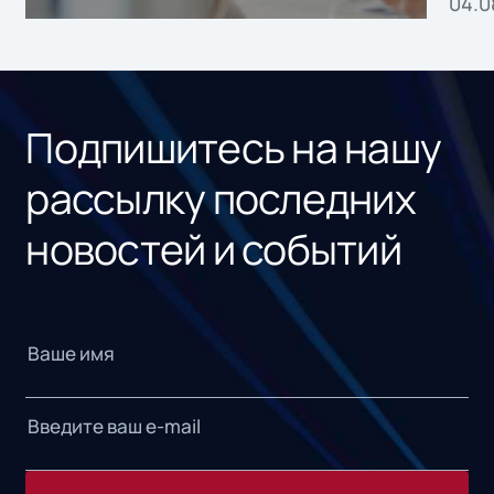
04.0
без
ном
«1С
Подпишитесь на нашу
рассылку последних
новостей и событий