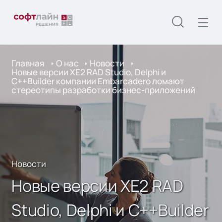
Главная
О нас
Новости
Новые версии XE2 RAD Studio, Delphi и
C++Builder компании Embarcadero ломают
стереотипы разработки бизнес-приложений
Новости
Новые версии XE2 RAD
Studio, Delphi и C++Builder