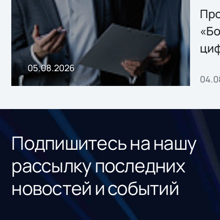
Storage 2.x для
Про
хранения данных
«Бо
ци
пр
05.08.2026
04.0
без
ном
«1С
Подпишитесь на нашу
рассылку последних
новостей и событий