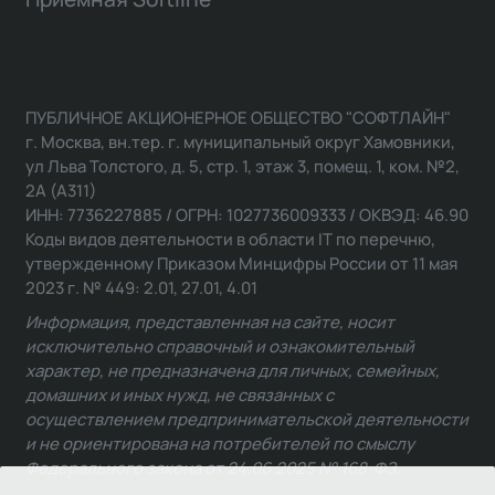
ПУБЛИЧНОЕ АКЦИОНЕРНОЕ ОБЩЕСТВО "СОФТЛАЙН"
г. Москва, вн.тер. г. муниципальный округ Хамовники,
ул Льва Толстого, д. 5, стр. 1, этаж 3, помещ. 1, ком. №2,
2А (А311)
ИНН: 7736227885 / ОГРН: 1027736009333 / ОКВЭД: 46.90
Коды видов деятельности в области IT по перечню,
утвержденному Приказом Минцифры России от 11 мая
2023 г. № 449: 2.01, 27.01, 4.01
Информация, представленная на сайте, носит
исключительно справочный и ознакомительный
характер, не предназначена для личных, семейных,
домашних и иных нужд, не связанных с
осуществлением предпринимательской деятельности
и не ориентирована на потребителей по смыслу
Федерального закона от 24.06.2025 № 168-ФЗ.