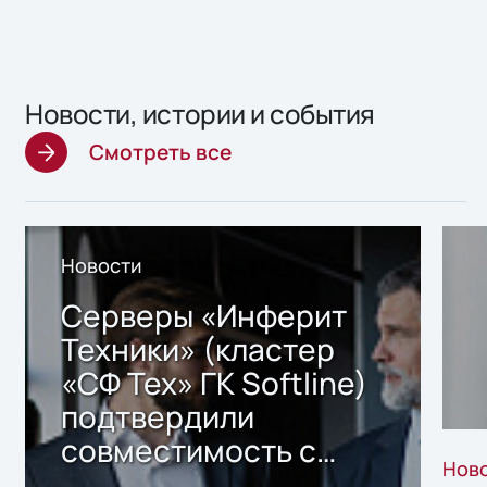
Новости, истории и события
Смотреть все
Новости
Серверы «Инферит
Техники» (кластер
«СФ Тех» ГК Softline)
подтвердили
совместимость с
Нов
решением Sharx