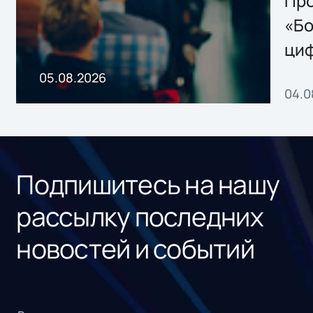
Storage 2.x для
Про
хранения данных
«Бо
ци
пр
05.08.2026
04.0
без
ном
«1С
Подпишитесь на нашу
рассылку последних
новостей и событий