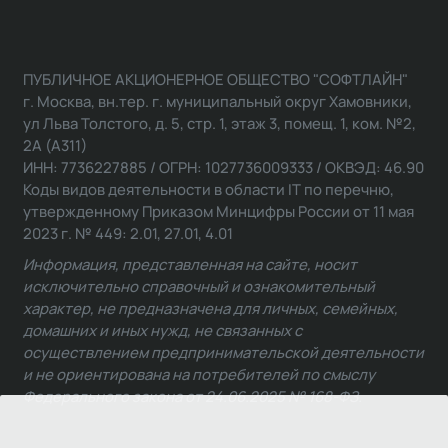
ПУБЛИЧНОЕ АКЦИОНЕРНОЕ ОБЩЕСТВО "СОФТЛАЙН"
г. Москва, вн.тер. г. муниципальный округ Хамовники,
ул Льва Толстого, д. 5, стр. 1, этаж 3, помещ. 1, ком. №2,
2А (А311)
ИНН: 7736227885 / ОГРН: 1027736009333 / ОКВЭД: 46.90
Коды видов деятельности в области IT по перечню,
утвержденному Приказом Минцифры России от 11 мая
2023 г. № 449: 2.01, 27.01, 4.01
Информация, представленная на сайте, носит
исключительно справочный и ознакомительный
характер, не предназначена для личных, семейных,
домашних и иных нужд, не связанных с
осуществлением предпринимательской деятельности
и не ориентирована на потребителей по смыслу
Федерального закона от 24.06.2025 № 168-ФЗ.