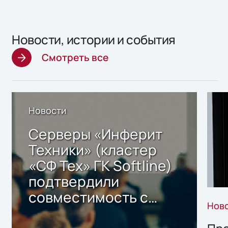
Новости, истории и события
Смотреть все
Новости
Серверы «Инферит
Техники» (кластер
«СФ Тех» ГК Softline)
подтвердили
совместимость с
Нов
решением Sharx