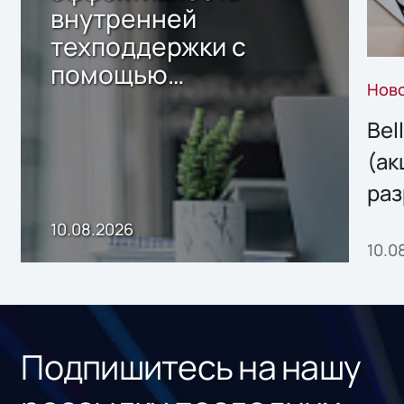
внутренней
техподдержки с
помощью
Нов
собственного ИИ-
сервиса
Bel
(ак
раз
онл
10.08.2026
10.0
сер
под
рос
Подпишитесь на нашу