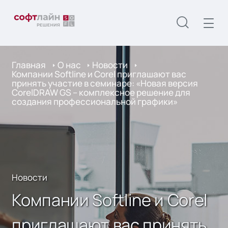
Главная
О нас
Новости
Компании Softline и Corel приглашают вас
принять участие в семинаре: «Новая версия
CorelDRAW GS – комплексное решение для
создания профессиональной графики»
Новости
Компании Softline и Corel
приглашают вас принять