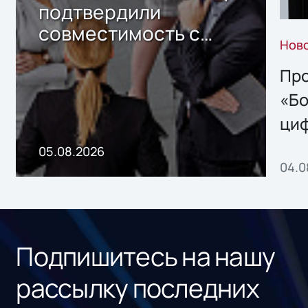
подтвердили
совместимость с
Нов
решением Sharx
Storage 2.x для
Про
хранения данных
«Бо
ци
пр
05.08.2026
04.0
без
ном
«1С
Подпишитесь на нашу
рассылку последних