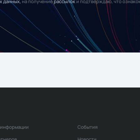
х данных,
на получение
рассылок
и подтверждаю, что ознако
 информации
События
ртнеров
Новости