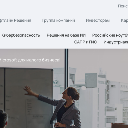
Поис
фтлайн Решения
Группа компаний
Инвесторам
Ка
Кибербезопасность
Решения на базе ИИ
Российские ноутб
САПР и ГИС
Индустриал
crosoft для малого бизнеса!