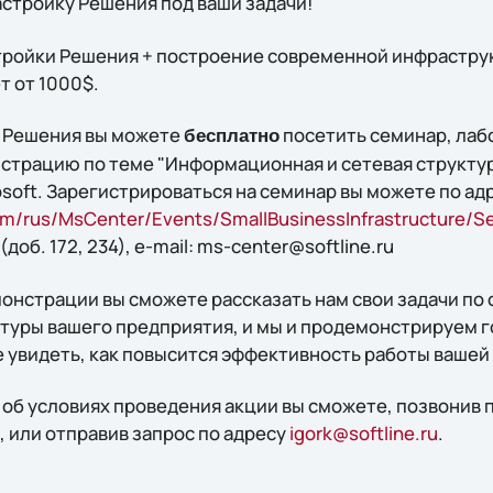
астройку Решения под ваши задачи!
тройки Решения + построение современной инфрастру
т от 1000$.
 Решения вы можете
посетить семинар, лаб
бесплатно
трацию по теме "Информационная и сетевая структур
soft. Зарегистрироваться на семинар вы можете по ад
om/rus/MsCenter/Events/SmallBusinessInfrastructure/S
доб. 172, 234), e-mail: ms-center@softline.ru
онстрации вы сможете рассказать нам свои задачи по
уры вашего предприятия, и мы и продемонстрируем г
 увидеть, как повысится эффективность работы вашей
 об условиях проведения акции вы сможете, позвонив 
), или отправив запрос по адресу
igork@softline.ru
.