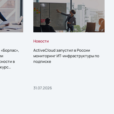
Новости
 «Борлас»,
ActiveCloud запустил в России
ии
мониторинг ИТ-инфраструктуры по
сности в
подписке
курс
31.07.2026