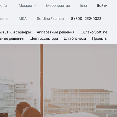
к
Москва
Мероприятия
Блог
Войти
рьера
M&A
Softline Finance
8 (800) 232-0023
уки, ПК и серверы
Аппаратные решения
Облако Softline
ьные решения
Для госсектора
Для бизнеса
Проекты