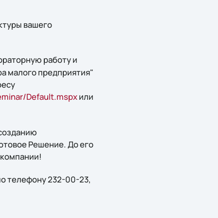
ктуры вашего
ораторную работу и
а малого предприятия"
ресу
eminar/Default.mspx
или
 созданию
отовое Решение. До его
 компании!
по телефону 232-00-23,