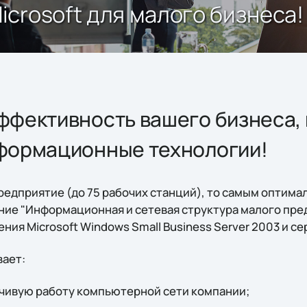
crosoft для малого бизнеса!
фективность вашего бизнеса, 
формационные технологии!
редприятие (до 75 рабочих станций), то самым оптима
ние "Информационная и сетевая структура малого пред
ия Microsoft Windows Small Business Server 2003 и се
ает:
чивую работу компьютерной сети компании;