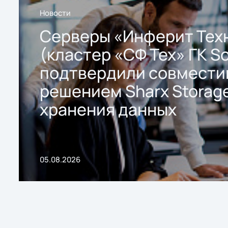
Новости
Серверы «Инферит Тех
(кластер «СФ Тех» ГК So
подтвердили совмести
решением Sharx Storage
хранения данных
05.08.2026