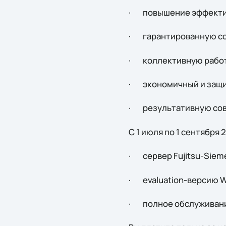
· повышение эффекти
· гарантированную со
· коллективную работ
· экономичный и защи
· результативную сов
С 1 июля по 1 сентябр
· cервер Fujitsu-Sieme
· evaluation-версию Wi
· полное обслуживание