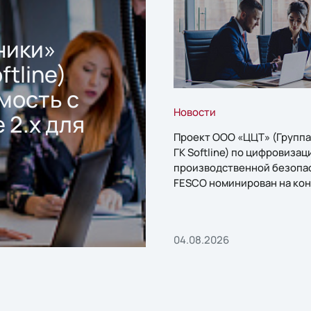
ники»
ftline)
мость с
Новости
 2.x для
Проект ООО «ЦЦТ» (Группа
ГК Softline) по цифровизац
производственной безопа
FESCO номинирован на кон
«1С:Проект года»
04.08.2026