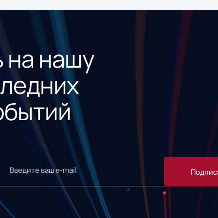
 на нашу
следних
обытий
Подпис