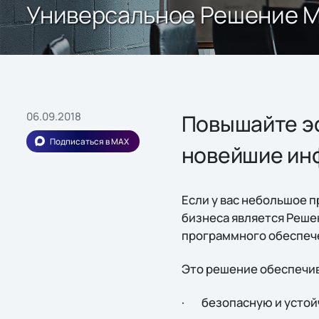
Универсальное Решение Mi
06.09.2018
Повышайте эф
Подписаться в MAX
новейшие ин
Если у вас небольшое п
бизнеса является Реше
программного обеспечен
Это решение обеспечив
· безопасную и устой