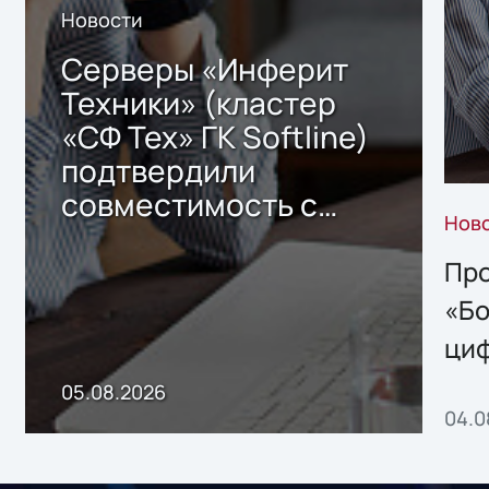
Новости
Серверы «Инферит
Техники» (кластер
«СФ Тех» ГК Softline)
подтвердили
совместимость с
Нов
решением Sharx
Storage 2.x для
Про
хранения данных
«Бо
ци
пр
05.08.2026
04.0
без
ном