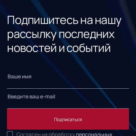
«1С
Подпишитесь на нашу
рассылку последних
новостей и событий
Подписаться
Согласен на обработку
персональных