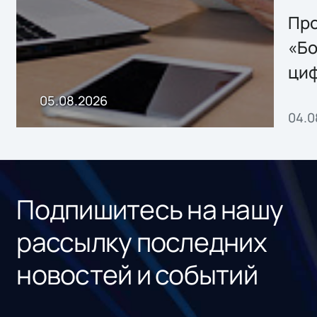
решением Sharx
Storage 2.x для
Про
хранения данных
«Бо
ци
пр
05.08.2026
04.0
без
ном
«1С
Подпишитесь на нашу
рассылку последних
новостей и событий