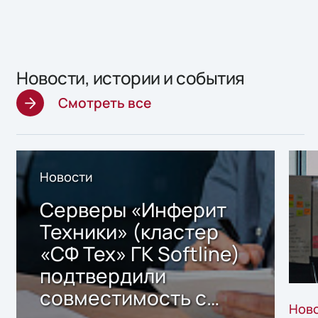
Новости, истории и события
Смотреть все
Новости
Серверы «Инферит
Техники» (кластер
«СФ Тех» ГК Softline)
подтвердили
совместимость с
Нов