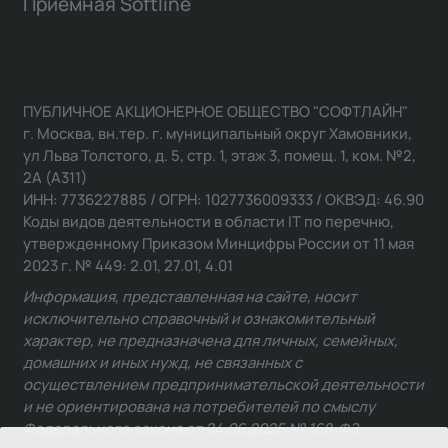
Приемная Softline
ПУБЛИЧНОЕ АКЦИОНЕРНОЕ ОБЩЕСТВО "СОФТЛАЙН"
г. Москва, вн.тер. г. муниципальный округ Хамовники,
ул Льва Толстого, д. 5, стр. 1, этаж 3, помещ. 1, ком. №2,
2А (А311)
ИНН: 7736227885 / ОГРН: 1027736009333 / ОКВЭД: 46.90
Коды видов деятельности в области IT по перечню,
утвержденному Приказом Минцифры России от 11 мая
2023 г. № 449: 2.01, 27.01, 4.01
Информация, представленная на сайте, носит
исключительно справочный и ознакомительный
характер, не предназначена для личных, семейных,
домашних и иных нужд, не связанных с
осуществлением предпринимательской деятельности
и не ориентирована на потребителей по смыслу
Федерального закона от 24.06.2025 № 168-ФЗ.