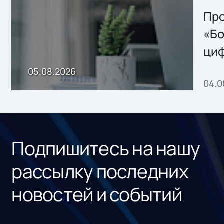
решением Sharx
Storage 2.x для
Про
хранения данных
«Бо
ци
пр
05.08.2026
04.0
без
ном
«1С
Подпишитесь на нашу
рассылку последних
новостей и событий