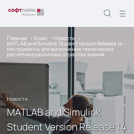
Главная
О нас
Новости
MATLAB and Simulink Student Version Release 14 -
инструменты для выполнения технических
расчетов в различных отраслях знаний
Новости
MATLAB and Simulink
Student Version Release 14