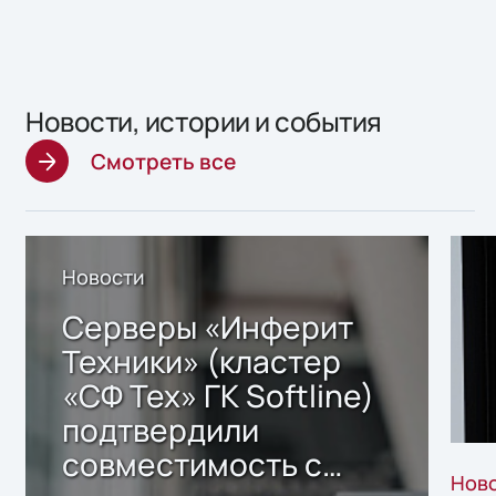
Новости, истории и события
Смотреть все
Новости
Серверы «Инферит
Техники» (кластер
«СФ Тех» ГК Softline)
подтвердили
совместимость с
Нов