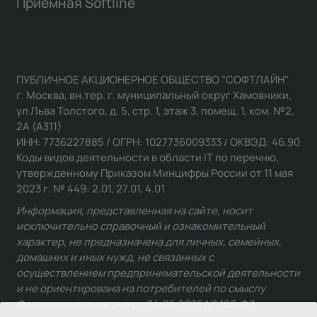
Приемная Softline
ПУБЛИЧНОЕ АКЦИОНЕРНОЕ ОБЩЕСТВО "СОФТЛАЙН"
г. Москва, вн.тер. г. муниципальный округ Хамовники,
ул Льва Толстого, д. 5, стр. 1, этаж 3, помещ. 1, ком. №2,
2А (А311)
ИНН: 7736227885 / ОГРН: 1027736009333 / ОКВЭД: 46.90
Коды видов деятельности в области IT по перечню,
утвержденному Приказом Минцифры России от 11 мая
2023 г. № 449: 2.01, 27.01, 4.01
Информация, представленная на сайте, носит
исключительно справочный и ознакомительный
характер, не предназначена для личных, семейных,
домашних и иных нужд, не связанных с
осуществлением предпринимательской деятельности
и не ориентирована на потребителей по смыслу
Федерального закона от 24.06.2025 № 168-ФЗ.