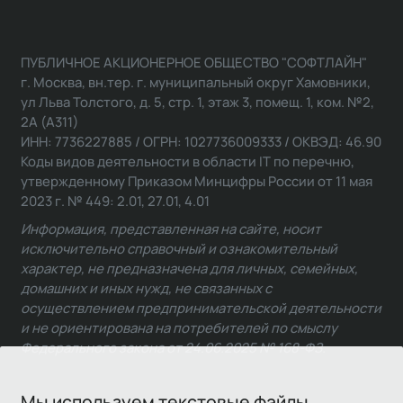
ПУБЛИЧНОЕ АКЦИОНЕРНОЕ ОБЩЕСТВО "СОФТЛАЙН"
г. Москва, вн.тер. г. муниципальный округ Хамовники,
ул Льва Толстого, д. 5, стр. 1, этаж 3, помещ. 1, ком. №2,
2А (А311)
ИНН: 7736227885 / ОГРН: 1027736009333 / ОКВЭД: 46.90
Коды видов деятельности в области IT по перечню,
утвержденному Приказом Минцифры России от 11 мая
2023 г. № 449: 2.01, 27.01, 4.01
Информация, представленная на сайте, носит
исключительно справочный и ознакомительный
характер, не предназначена для личных, семейных,
домашних и иных нужд, не связанных с
осуществлением предпринимательской деятельности
и не ориентирована на потребителей по смыслу
Федерального закона от 24.06.2025 № 168-ФЗ.
Мы используем текстовые файлы