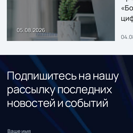
хранения данных
«Бо
ци
пр
05.08.2026
04.0
без
ном
«1С
Подпишитесь на нашу
рассылку последних
новостей и событий