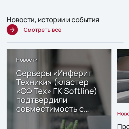
Новости, истории и события
Смотреть все
Новости
Серверы «Инферит
Техники» (кластер
«СФ Тех» ГК Softline)
подтвердили
совместимость с
Нов
решением Sharx
Storage 2.x для
Про