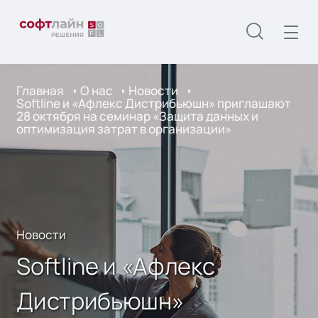
Главная
О нас
Новости
Softline и «Афлекс Дистрибьюшн» приглашают
28 октября на семинар «Защита данных и
оптимизация затрат в организации»
Новости
Softline и «Афлекс
Дистрибьюшн»