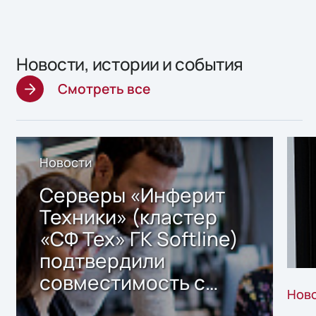
Новости, истории и события
Смотреть все
Новости
Серверы «Инферит
Техники» (кластер
«СФ Тех» ГК Softline)
подтвердили
совместимость с
Нов
решением Sharx