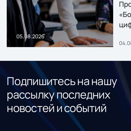
Storage 2.x для
Про
хранения данных
«Бо
ци
пр
05.08.2026
04.0
без
ном
«1С
Подпишитесь на нашу
рассылку последних
новостей и событий