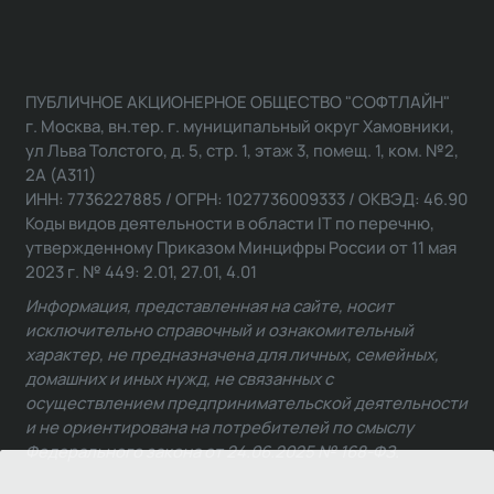
ПУБЛИЧНОЕ АКЦИОНЕРНОЕ ОБЩЕСТВО "СОФТЛАЙН"
г. Москва, вн.тер. г. муниципальный округ Хамовники,
ул Льва Толстого, д. 5, стр. 1, этаж 3, помещ. 1, ком. №2,
2А (А311)
ИНН: 7736227885 / ОГРН: 1027736009333 / ОКВЭД: 46.90
Коды видов деятельности в области IT по перечню,
утвержденному Приказом Минцифры России от 11 мая
2023 г. № 449: 2.01, 27.01, 4.01
Информация, представленная на сайте, носит
исключительно справочный и ознакомительный
характер, не предназначена для личных, семейных,
домашних и иных нужд, не связанных с
осуществлением предпринимательской деятельности
и не ориентирована на потребителей по смыслу
Федерального закона от 24.06.2025 № 168-ФЗ.