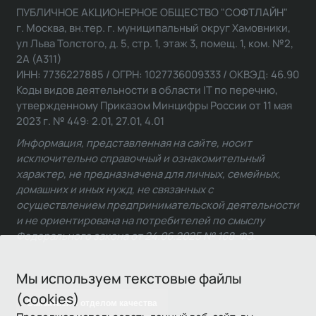
ПУБЛИЧНОЕ АКЦИОНЕРНОЕ ОБЩЕСТВО "СОФТЛАЙН"
г. Москва, вн.тер. г. муниципальный округ Хамовники,
ул Льва Толстого, д. 5, стр. 1, этаж 3, помещ. 1, ком. №2,
2А (А311)
ИНН: 7736227885 / ОГРН: 1027736009333 / ОКВЭД: 46.90
Коды видов деятельности в области IT по перечню,
утвержденному Приказом Минцифры России от 11 мая
2023 г. № 449: 2.01, 27.01, 4.01
Информация, представленная на сайте, носит
исключительно справочный и ознакомительный
характер, не предназначена для личных, семейных,
домашних и иных нужд, не связанных с
осуществлением предпринимательской деятельности
и не ориентирована на потребителей по смыслу
Федерального закона от 24.06.2025 № 168-ФЗ.
Мы используем текстовые файлы
(cookies)
Связаться с отделом качества