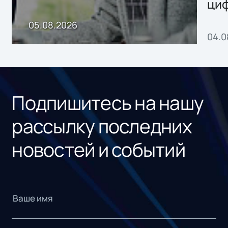
ци
пр
05.08.2026
04.0
без
ном
«1С
Подпишитесь на нашу
рассылку последних
новостей и событий