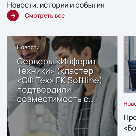
Новости, истории и события
Смотреть все
Новости
Серверы «Инферит
Техники» (кластер
«СФ Тех» ГК Softline)
подтвердили
совместимость с
Нов
решением Sharx
Storage 2.x для
Про
хранения данных
«Бо