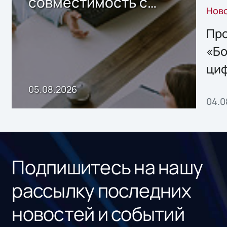
совместимость с
Нов
решением Sharx
Storage 2.x для
Про
хранения данных
«Бо
ци
пр
05.08.2026
04.0
без
ном
«1С
Подпишитесь на нашу
рассылку последних
новостей и событий