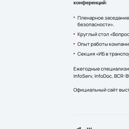
:
конференций
Пленарное заседание
безопасности».
Круглый стол «Вопро
Опыт работы компании
Секция «ИБ в транспо
Ежегодные специализи
InfoServ, InfoDoc, BCR-
Официальный сайт выс