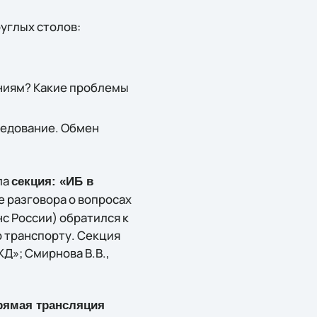
углых столов:
аниям? Какие проблемы
ледование. Обмен
ла
секция: «ИБ в
ле разговора о вопросах
с России) обратился к
 транспорту. Секция
Д»; Смирнова В.В.,
рямая трансляция