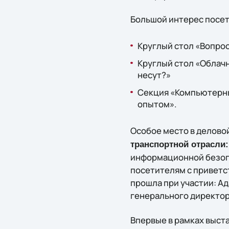
Большой интерес посет
Круглый стол «Вопро
Круглый стол «Облачн
несут?»
Секция «Компьютерны
опытом».
Особое место в делов
транспортной отрасли
информационной безопа
посетителям с приветс
прошла при участии: Ад
генерального директор
Впервые в рамках выст