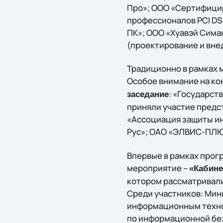
Про»; ООО «Сертифици
профессионалов PCI DS
ПК»; ООО «Хуавэй Сим
(проектирование и внед
Традиционно в рамках 
Особое внимание на к
: «Государст
заседание
приняли участие предс
«Ассоциация защиты ин
Рус»; ОАО «ЭЛВИС-ПЛЮ
Впервые в рамках про
мероприятие –
«Кабине
котором рассматривали
Среди участников: Мини
информационным техно
по информационной бе