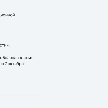
ционной
сти».
оБезопасность» –
по 7 октября.