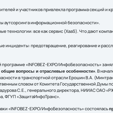
ителей и участников привлекла программа секций и кр
сы аутсорсинга информационной безопасности».
ые технологии: все как сервис (XaaS). Что дают комп
е инциденты: предотвращение, реагирование и расс
ой программе «INFOBEZ-EXPO/ИнфоБезопасность» заня
. В нача
: общие вопросы и отраслевые особенности»
сности в транспортной отрасли Ерошин В.А. (Минтран
твенным словом от Комитета Государственной Думы по
адурова С.Е., генерального директора, НИИАС ОАО «РЖ
а, ФГУП «ЗащитаИнфоТранс».
авки «INFOBEZ-EXPO/ИнфоБезопасность» состоялась
п