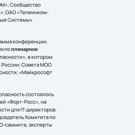
ОМ»; Сообщество
т»; ОАО «Телеинком-
ные Системы»
рамма конференции.
екло
пленарное
пасности», в котором
С России; Совета МОО
сности; «Майкрософт
опасность состоялось
ей «Форт-Росс», на
ти для IT-директоров.
дседатель Комитета по
O-саммита, эксперты