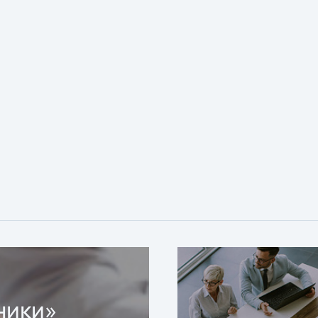
ники»