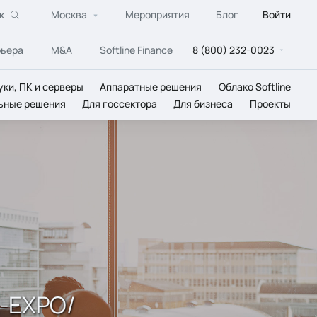
к
Москва
Мероприятия
Блог
Войти
рьера
M&A
Softline Finance
8 (800) 232-0023
уки, ПК и серверы
Аппаратные решения
Облако Softline
ьные решения
Для госсектора
Для бизнеса
Проекты
-EXPO/