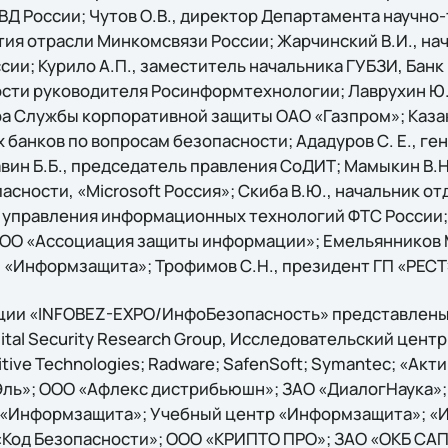
ВД России; Чутов О.В., директор Департамента научно
тия отрасли Минкомсвязи России; Жарчинский В.И., на
ии; Курило А.П., заместитель начальника ГУБЗИ, Банк 
сти руководителя Росинформтехнологии; Лаврухин Ю.
а Службы корпоративной защиты ОАО «Газпром»; Казак
 банков по вопросам безопасности; Ададуров С. Е., г
ин Б.Б., председатель правления СоДИТ; Мамыкин В.Н
сности, «Microsoft Россия»; Скиба В.Ю., начальник 
 управления информационных технологий ФТС России; 
ОО «Ассоциация защиты информации»; Емельянников М
 «Информзащита»; Трофимов С.Н., президент ГП «РЕСТ
ии «INFOBEZ-EXPO/ИнфоБезопасность» представлены 
igital Security Research Group, Исследовательский центр
itive Technologies; Radware; SafenSoft; Symantec; «Акти
Эль»; ООО «Афлекс дистрибьюшн»; ЗАО «ДиалогНаука»
 «Информзащита»; Учебный центр «Информзащита»; «
Код Безопасности»; ООО «КРИПТО ПРО»; ЗАО «ОКБ САП