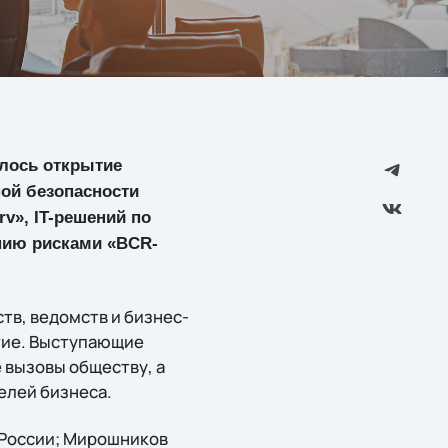
ялось открытие
ой безопасности
v», IT-решений по
нию рисками «BCR-
в, ведомств и бизнес-
тие. Выступающие
 вызовы обществу, а
елей бизнеса.
 России; Мирошников