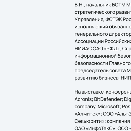
Б.Н., начальник БСТМ М
стратегического разви
Управления, ФСТЭК Росс
исполняющий обязанно
генерального директор
Ассоциации Российских
НИИАС ОАО «РЖД»; Слав
информационной безопа
безопасности Главного
председатель совета М
развитию бизнеса, НИП
На выставке-конференц
Acronis; BitDefender; D
company, Microsoft; Pos
«Алмитек»; ООО «Альт
Секьюрити»; компания
ОАО «ИнфоТеКС»; ООО «