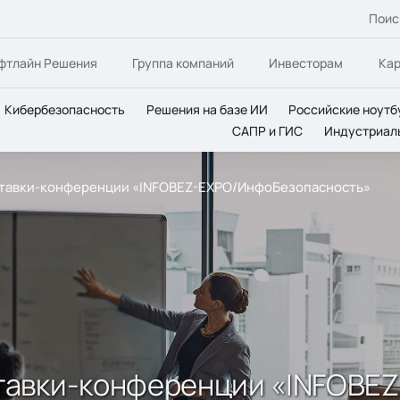
Поис
фтлайн Решения
Группа компаний
Инвесторам
Ка
Кибербезопасность
Решения на базе ИИ
Российские ноутб
САПР и ГИС
Индустриал
тавки-конференции «INFOBEZ-EXPO/ИнфоБезопасность»
тавки-конференции «INFOBEZ