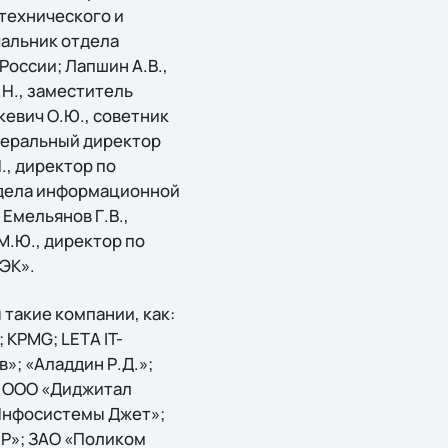
-технического и
чальник отдела
России; Лапшин А.В.,
Н., заместитель
евич О.Ю., советник
енеральный директор
., директор по
отдела информационной
Емельянов Г.В.,
.Ю., директор по
ЭК».
такие компании, как:
; KPMG; LETA IT-
в»; «Аладдин Р.Д.»;
; ООО «Диджитал
Инфосистемы Джет»;
Р»; ЗАО «Поликом