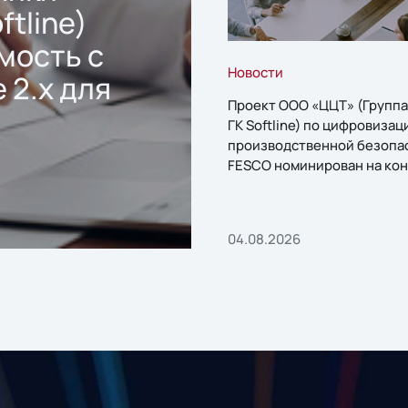
ftline)
мость с
Новости
 2.x для
Проект ООО «ЦЦТ» (Группа
ГК Softline) по цифровизац
производственной безопа
FESCO номинирован на кон
«1С:Проект года»
04.08.2026