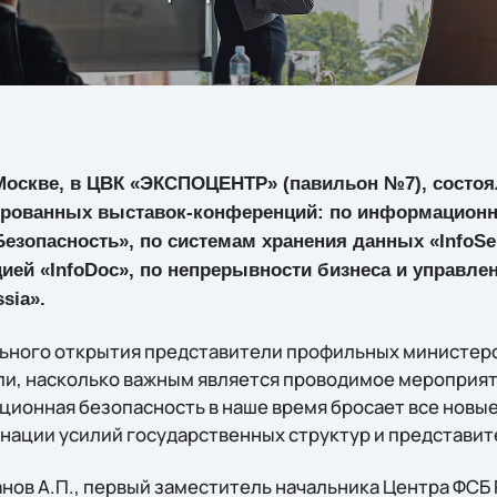
 Москве, в ЦВК «ЭКСПОЦЕНТР» (павильон №7), состо
рованных выставок-конференций: по информационн
зопасность», по системам хранения данных «InfoSer
ей «InfoDoc», по непрерывности бизнеса и управле
sia».
ного открытия представители профильных министерст
ли, насколько важным является проводимое мероприя
ционная безопасность в наше время бросает все новые
инации усилий государственных структур и представит
анов А.П., первый заместитель начальника Центра ФСБ