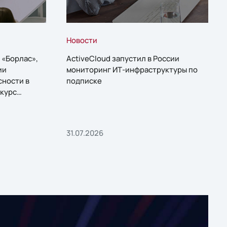
Новости
 «Борлас»,
ActiveCloud запустил в России
ии
мониторинг ИТ-инфраструктуры по
сности в
подписке
курс
31.07.2026