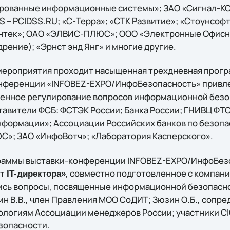
рованные информационные системы»; ЗАО «Сигнал-К
S – PCIDSS.RU; «С-Терра»; «СТК Развитие»; «Стоунсоф
антек»; ОАО «ЭЛВИС-ПЛЮС»; ООО «Электронные Офис
рение); «Эрнст энд Янг» и многие другие.
мероприятия проходит насыщенная трехдневная прог
онференции «INFOBEZ-EXPO/ИнфоБезопасность» привл
венное регулирование вопросов информационной безо
тавители ФСБ: ФСТЭК России; Банка России; ГНИВЦ ФТ
формации»; Ассоциации Российских банков по безопа
С»; ЗАО «ИнфоВотч»; «Лаборатория Касперского».
граммы выставки-конференции INFOBEZ-EXPO/ИнфоБез
, совместно подготовленное с компани
т IT-директора»
сь вопросы, посвященные информационной безопаснос
н В.В., член Правления МОО СоДИТ; Зюзин О.Б., сопре
логиям Ассоциации менеджеров России; участники CI
зопасности.