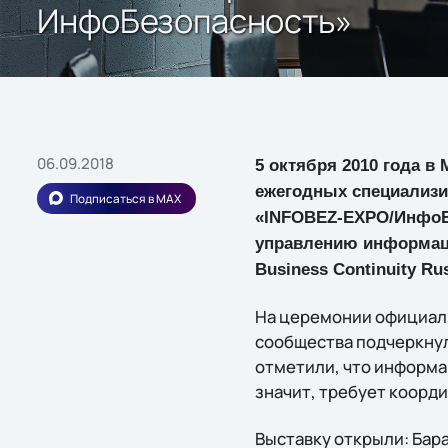
ИнфоБезопасность»
06.09.2018
5 октября 2010 года в
ежегодных специализи
Подписаться в MAX
«INFOBEZ-EXPO/ИнфоБе
управлению информаци
Business Continuity Rus
На церемонии официаль
сообщества подчеркну
отметили, что информа
значит, требует коорд
Выставку открыли: Бар