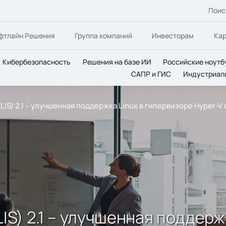
Поис
фтлайн Решения
Группа компаний
Инвесторам
Ка
Кибербезопасность
Решения на базе ИИ
Российские ноутб
САПР и ГИС
Индустриал
 (LIS) 2.1 – улучшенная поддержка Linux в гипервизоре Hyper-V 
 (LIS) 2.1 – улучшенная поддер