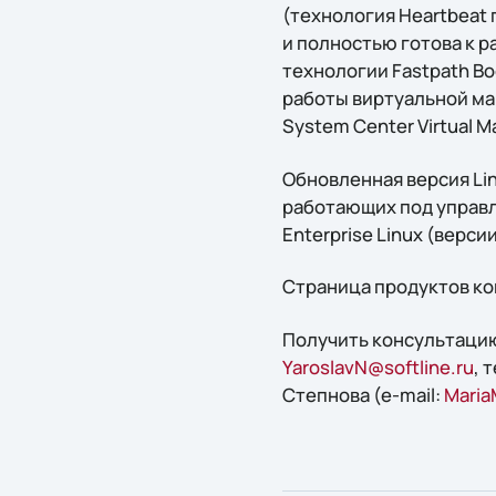
(технология Heartbeat 
и полностью готова к 
технологии Fastpath B
работы виртуальной ма
System Center Virtual M
Обновленная версия Lin
работающих под управлен
Enterprise Linux (версии 
Страница продуктов ко
Получить конcультацию
YaroslavN@softline.ru
, 
Степнова (e-mail:
Maria