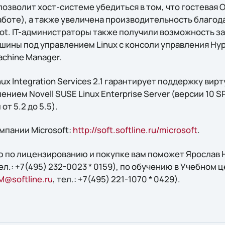
позволит хост-системе убедиться в том, что гостевая 
работе), а также увеличена производительность благо
oot. IT-администраторы также получили возможность з
шины под управлением Linux с консоли управления Hyp
achine Manager.
ux Integration Services 2.1 гарантирует поддержку вир
ием Novell SUSE Linux Enterprise Server (версии 10 SP3
от 5.2 до 5.5).
мпании Microsoft:
http://soft.softline.ru/microsoft
.
 по лицензированию и покупке вам поможет Ярослав Н
тел.: +7(495) 232-0023 * 0159), по обучению в Учебном ц
M@softline.ru
, тел.: +7(495) 221-1070 * 0429).