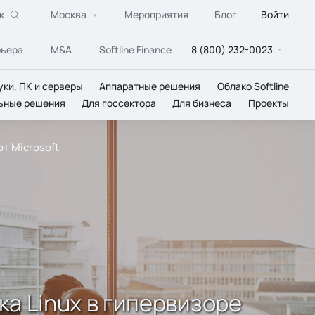
к
Москва
Мероприятия
Блог
Войти
рьера
M&A
Softline Finance
8 (800) 232-0023
уки, ПК и серверы
Аппаратные решения
Облако Softline
ьные решения
Для госсектора
Для бизнеса
Проекты
от Microsoft
жка Linux в гипервизоре