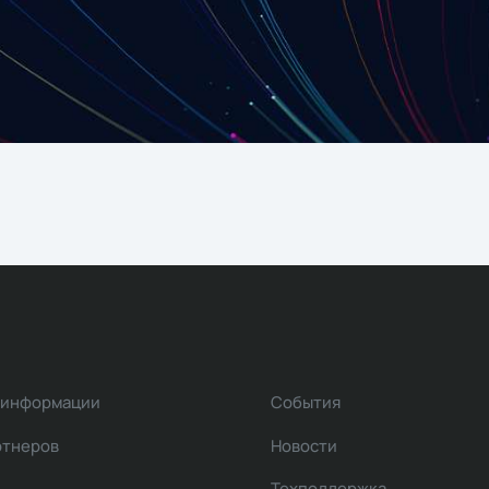
 информации
События
ртнеров
Новости
Техподдержка