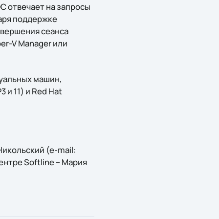
ОС отвечает на запросы
даря поддержке
авершения сеанса
er-V Manager или
туальных машин,
 и 11) и Red Hat
икольский (e-mail:
ентре Softline – Мария