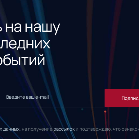
 на нашу
следних
обытий
Подпис
х данных,
на получение
рассылок
и подтверждаю, что ознако