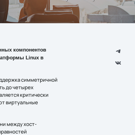
нных компонентов
платформы Linux в
оддержка симметричной
ть до четырех
вляется критически
ют виртуальные
ни между хост-
правностей