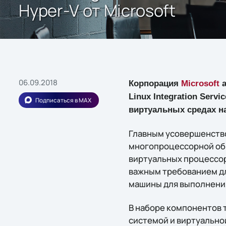
Hyper-V от Microsoft
06.09.2018
Корпорация
Microsoft
а
Linux Integration Serv
Подписаться в MAX
виртуальных средах на
Главным усовершенство
многопроцессорной обр
виртуальных процессор
важным требованием дл
машины для выполнени
В наборе компонентов 
системой и виртуальн