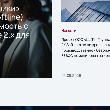
ники»
ftline)
мость с
Новости
 2.x для
Проект ООО «ЦЦТ» (Группа
ГК Softline) по цифровизац
производственной безопа
FESCO номинирован на кон
«1С:Проект года»
04.08.2026