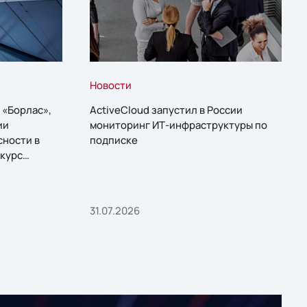
Новости
 «Борлас»,
ActiveCloud запустил в России
ии
мониторинг ИТ-инфраструктуры по
сности в
подписке
курс
31.07.2026