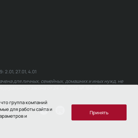
.01, 27.01, 4.01
чена для личных, семейных, домашних и иных нужд, не
едерального закона от 24.06.2025 № 168-ФЗ.
 что группа компаний
мые для работы сайта и
ости
Принять
параметров и