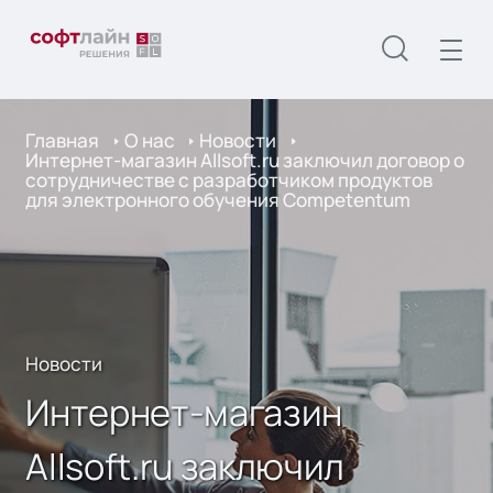
Главная
О нас
Новости
Интернет-магазин Allsoft.ru заключил договор о
сотрудничестве с разработчиком продуктов
для электронного обучения Competentum
Новости
Интернет-магазин
Allsoft.ru заключил