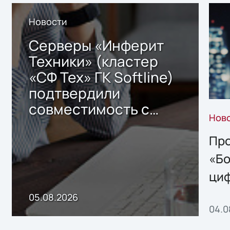
Новости
Серверы «Инферит
Техники» (кластер
«СФ Тех» ГК Softline)
подтвердили
совместимость с
Нов
решением Sharx
Storage 2.x для
Про
хранения данных
«Бо
ци
пр
05.08.2026
04.0
без