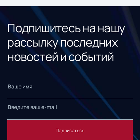
ном
«1С
Подпишитесь на нашу
рассылку последних
новостей и событий
Подписаться