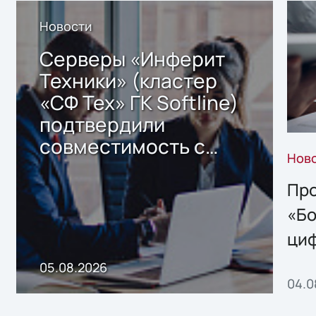
Новости
Серверы «Инферит
Техники» (кластер
«СФ Тех» ГК Softline)
подтвердили
совместимость с
Нов
решением Sharx
Storage 2.x для
Про
хранения данных
«Бо
ци
пр
05.08.2026
04.0
без
ном