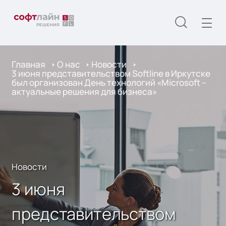
Главная
О нас
Новости
3 июня представительством Softline в Иркутске
был организован День технологий «Microsoft –
актуальные решения для бизнеса»
Новости
3 июня
представительством