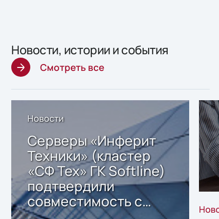
Новости, истории и события
Смотреть все
Новости
Серверы «Инферит
Техники» (кластер
«СФ Тех» ГК Softline)
подтвердили
совместимость с
Нов
решением Sharx