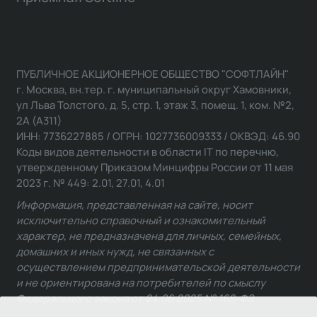
ПУБЛИЧНОЕ АКЦИОНЕРНОЕ ОБЩЕСТВО "СОФТЛАЙН"
г. Москва, вн.тер. г. муниципальный округ Хамовники,
ул Льва Толстого, д. 5, стр. 1, этаж 3, помещ. 1, ком. №2,
2А (А311)
ИНН: 7736227885 / ОГРН: 1027736009333 / ОКВЭД: 46.90
Коды видов деятельности в области IT по перечню,
утвержденному Приказом Минцифры России от 11 мая
2023 г. № 449: 2.01, 27.01, 4.01
Информация, представленная на сайте, носит
исключительно справочный и ознакомительный
характер, не предназначена для личных, семейных,
домашних и иных нужд, не связанных с
осуществлением предпринимательской деятельности
и не ориентирована на потребителей по смыслу
Федерального закона от 24.06.2025 № 168-ФЗ.