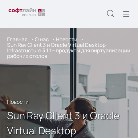
Главная
О нас
Новости
Sun Ray Client 3 и Oracle Virtual Desktop
Infrastructure 3.1.1 – продукты для виртуализации
рабочих столов
Новости
Sun Ray Client 3 и Oracle
Virtual Desktop