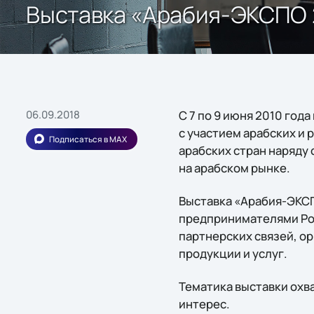
Выставка «Арабия-ЭКСПО 
06.09.2018
С 7 по 9 июня 2010 год
с участием арабских и 
Подписаться в MAX
арабских стран наряду
на арабском рынке.
Выставка «Арабия-ЭКС
предпринимателями Рос
партнерских связей, о
продукции и услуг.
Тематика выставки охв
интерес.