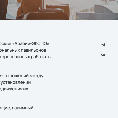
 Москве «Арабия-ЭКСПО»
иональных павильонов
нтересованных работать
их отношений между
в установлении
одвижения их
яющие, взаимный