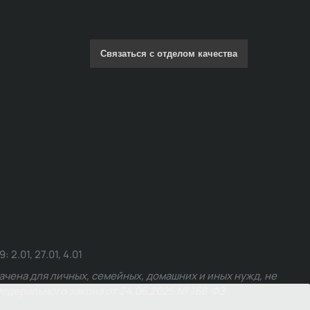
Связаться с отделом качества
.01, 27.01, 4.01
чена для личных, семейных, домашних и иных нужд, не
едерального закона от 24.06.2025 № 168-ФЗ.