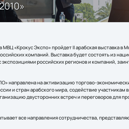
2010»
а в МВЦ «Крокус Экспо» пройдет II арабская выставка в
российских компаний. Выставка будет состоять из нац
 с экспозициями российских регионов и компаний, заи
ПО» направлена на активизацию торгово-экономическ
сии и стран арабского мира, содействие участникам 
рганизацию двусторонних встреч и переговоров для пр
атывает все направления сотрудничества, представл