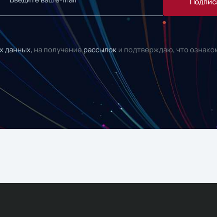
Подпис
х данных,
на получение
рассылок
и подтверждаю, что ознако