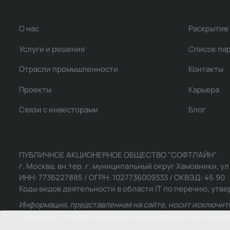
О нас
Раскрытие
Услуги и решения
Список па
Отрасли промышленности
Контакты
Проекты
Карьера
Связи с инвесторами
Блог
ПУБЛИЧНОЕ АКЦИОНЕРНОЕ ОБЩЕСТВО "СОФТЛАЙН"
г. Москва, вн.тер. г. муниципальный округ Хамовники, ул Ль
ИНН: 7736227885 / ОГРН: 1027736009333 / ОКВЭД: 46.90
Коды видов деятельности в области IT по перечню, утвер
Информация, представленная на сайте, носит исключит
связанных с осуществлением предпринимательской деят