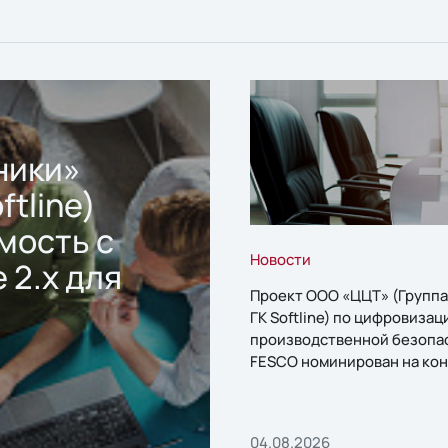
ники»
ftline)
мость с
Новости
 2.x для
Проект ООО «ЦЦТ» (Группа
ГК Softline) по цифровизац
производственной безопа
FESCO номинирован на кон
«1С:Проект года»
04.08.2026