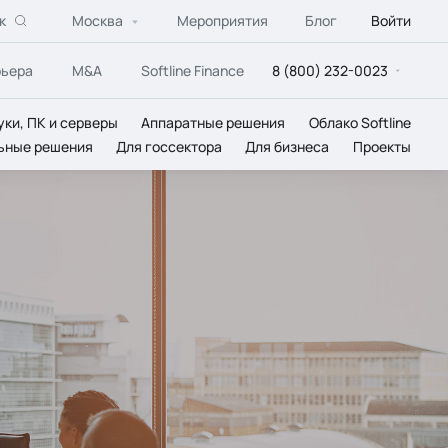
к
Москва
Мероприятия
Блог
Войти
рьера
M&A
Softline Finance
8 (800) 232-0023
уки, ПК и серверы
Аппаратные решения
Облако Softline
ьные решения
Для госсектора
Для бизнеса
Проекты