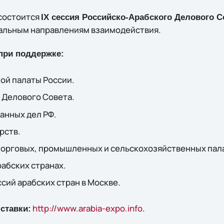
 состоится
IX сессия Российско-Арабского Делового С
уальным направлениям взаимодействия.
при поддержке:
й палаты России.
 Делового Совета.
анных дел РФ.
рств.
торговых, промышленных и сельскохозяйственных пала
рабских странах.
ий арабских стран в Москве.
http://www.arabia-expo.info
.
ставки: