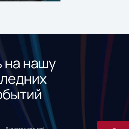
 на нашу
следних
обытий