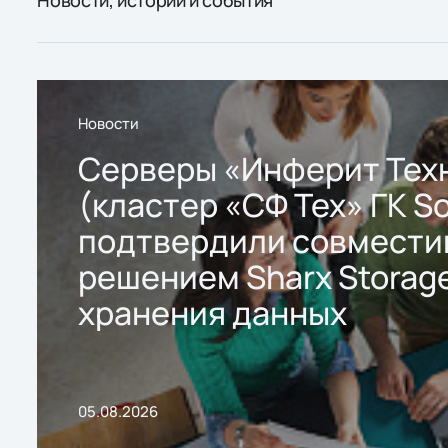
Новости
Серверы «Инферит Тех
(кластер «СФ Тех» ГК So
подтвердили совмести
решением Sharx Storage
хранения данных
05.08.2026