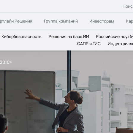
Поис
фтлайн Решения
Группа компаний
Инвесторам
Ка
Кибербезопасность
Решения на базе ИИ
Российские ноутб
САПР и ГИС
Индустриал
2010»