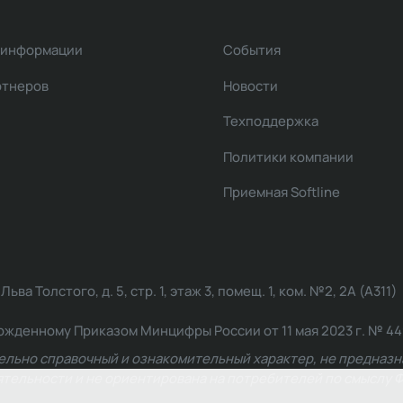
 информации
События
ртнеров
Новости
Техподдержка
Политики компании
Приемная Softline
ва Толстого, д. 5, стр. 1, этаж 3, помещ. 1, ком. №2, 2А (А311)
жденному Приказом Минцифры России от 11 мая 2023 г. № 449: 2
ельно справочный и ознакомительный характер, не предназна
ельности и не ориентирована на потребителей по смыслу Ф