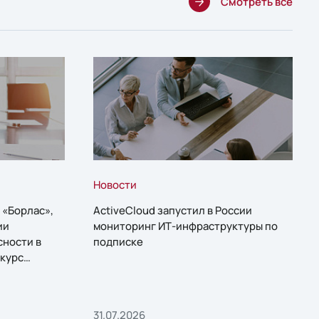
Смотреть все
Новости
 «Борлас»,
ActiveCloud запустил в России
ии
мониторинг ИТ-инфраструктуры по
сности в
подписке
курс
31.07.2026