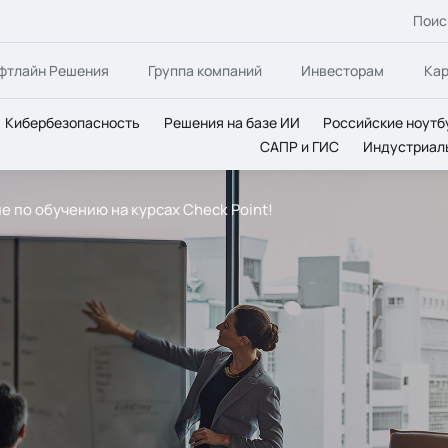
Поис
фтлайн Решения
Группа компаний
Инвесторам
Ка
Кибербезопасность
Решения на базе ИИ
Российские ноутб
САПР и ГИС
Индустриал
 по обучению на курсах Check Point!