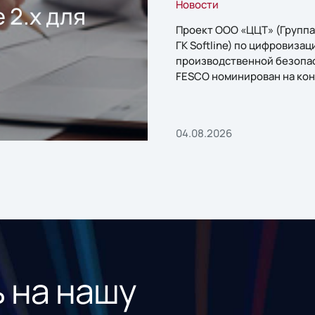
Новости
 2.x для
Проект ООО «ЦЦТ» (Группа
ГК Softline) по цифровизац
производственной безопа
FESCO номинирован на кон
«1С:Проект года»
04.08.2026
 на нашу