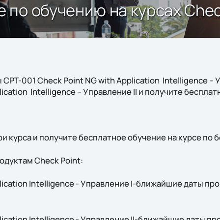
по обучению на курсах Check
CPT-001 Check Point NG with Application Intelligence –
lication Intelligence – Управление II и получите беспл
ри курса и получите бесплатное обучение на курсе по б
одуктам Check Point:
lication Intelligence - Управление I-ближайшие даты п
lication Intelligence - Управление II-ближайшие даты п