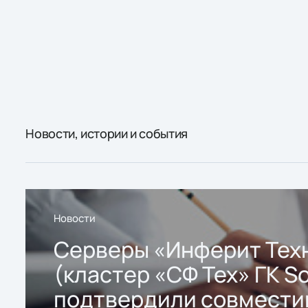
Новости, истории и события
Новости
Серверы «Инферит Тех
(кластер «СФ Тех» ГК So
подтвердили совмести