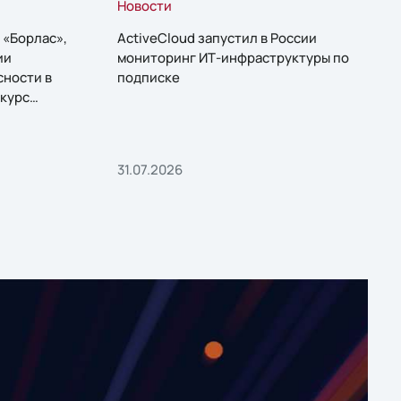
Новости
 «Борлас»,
ActiveCloud запустил в России
ии
мониторинг ИТ-инфраструктуры по
сности в
подписке
курс
31.07.2026