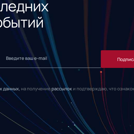
следних
обытий
Подпис
х данных,
на получение
рассылок
и подтверждаю, что ознако