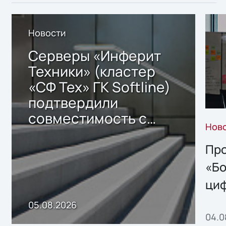
Новости
Серверы «Инферит
Техники» (кластер
«СФ Тех» ГК Softline)
подтвердили
совместимость с
Нов
решением Sharx
Storage 2.x для
Про
хранения данных
«Бо
ци
пр
05.08.2026
04.0
без