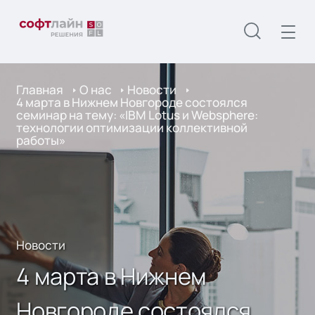
Главная
О нас
Новости
4 марта в Нижнем Новгороде состоялся
семинар на тему: «IBM Lotus и Websphere:
технологии оптимизации коллективной
работы»
Новости
4 марта в Нижнем
Новгороде состоялся