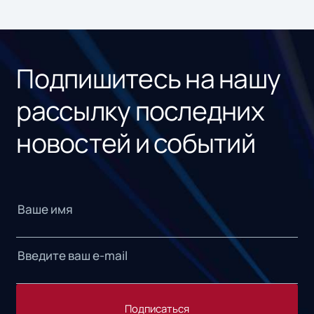
ном
«1С
Подпишитесь на нашу
рассылку последних
новостей и событий
Подписаться