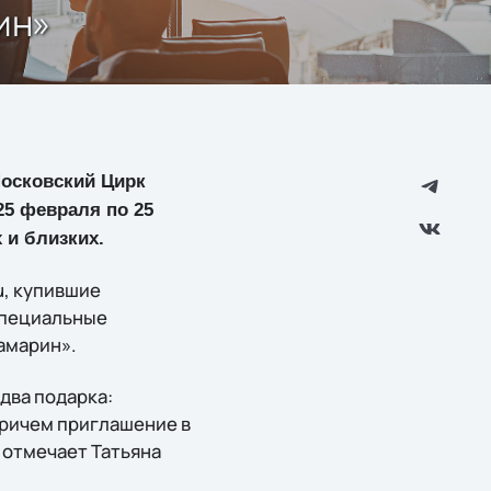
ин»
Московский Цирк
25 февраля по 25
 и близких.
u, купившие
специальные
амарин».
два подарка:
Причем приглашение в
– отмечает Татьяна