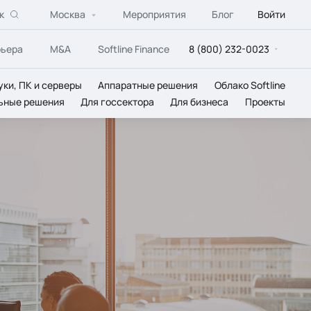
к
Москва
Мероприятия
Блог
Войти
рьера
M&A
Softline Finance
8 (800) 232-0023
уки, ПК и серверы
Аппаратные решения
Облако Softline
ьные решения
Для госсектора
Для бизнеса
Проекты