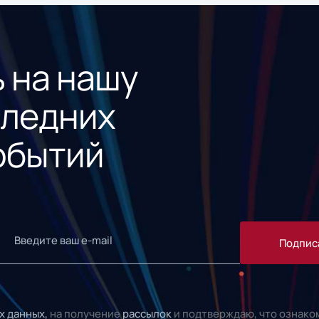
 на нашу
следних
обытий
Подпис
х данных,
на получение
рассылок
и подтверждаю, что ознако