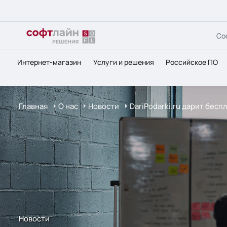
Со
Интернет-магазин
Услуги и решения
Российское ПО
Главная
О нас
Новости
DariPodarki.ru дарит бес
Новости