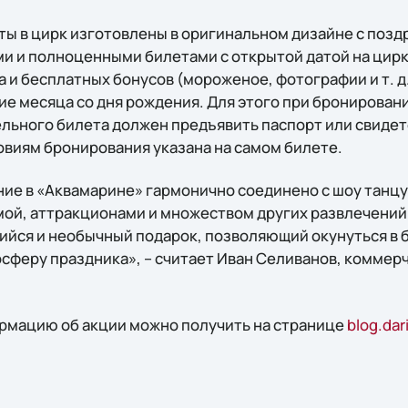
ы в цирк изготовлены в оригинальном дизайне с позд
и и полноценными билетами с открытой датой на цир
 и бесплатных бонусов (мороженое, фотографии и т. д
е месяца со дня рождения. Для этого при бронировани
льного билета должен предъявить паспорт или свидет
овиям бронирования указана на самом билете.
ие в «Аквамарине» гармонично соединено с шоу танц
ой, аттракционами и множеством других развлечений
ийся и необычный подарок, позволяющий окунуться в 
осферу праздника», – считает Иван Селиванов, коммер
рмацию об акции можно получить на странице
blog.dar