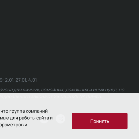
.01, 27.01, 4.01
чена для личных, семейных, домашних и иных нужд, не
едерального закона от 24.06.2025 № 168-ФЗ.
 что группа компаний
мые для работы сайта и
ости
Принять
параметров и