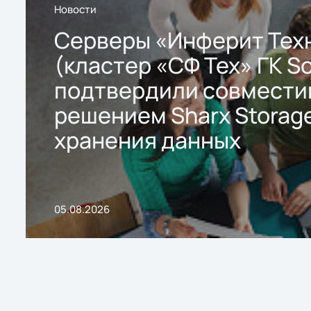
Новости
Серверы «Инферит Тех
(кластер «СФ Тех» ГК So
подтвердили совмести
решением Sharx Storage
хранения данных
05.08.2026