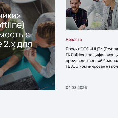
ники»
ftline)
мость с
Новости
 2.x для
Проект ООО «ЦЦТ» (Группа
ГК Softline) по цифровизац
производственной безопа
FESCO номинирован на кон
«1С:Проект года»
04.08.2026