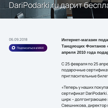
DariPodarki.ru дарит бесп
06.09.2018
Интернет-магазин под
Танцующих Фонтанов «
Подписаться в MAX
апреля 2010 года под
С 25 февраля по 25 апр
подарочные сертификат
пригласительные билет
«Теперь у наших покупа
сертификат DariPodarki
цирк – долгоиграющее: 
Свешникова, директор п