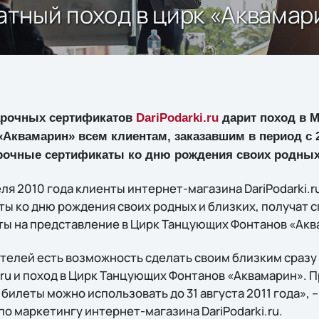
латный поход в цирк «Аквамар
арочных сертификатов
DariPodarki.ru
дарит поход в 
Аквамарин» всем клиентам, заказавшим в период с 
арочные сертификаты ко дню рождения своих родных
еля 2010 года клиенты интернет-магазина DariPodarki.r
ы ко дню рождения своих родных и близких, получат 
ы на представление в Цирк Танцующих Фонтанов «Акв
телей есть возможность сделать своим близким сразу 
.ru и поход в Цирк Танцующих Фонтанов «Аквамарин». 
билеты можно использовать до 31 августа 2011 года», 
о маркетингу интернет-магазина DariPodarki.ru.