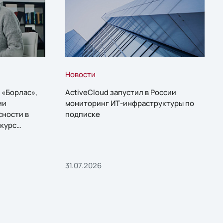
Новости
 «Борлас»,
ActiveCloud запустил в России
ии
мониторинг ИТ-инфраструктуры по
сности в
подписке
курс
31.07.2026