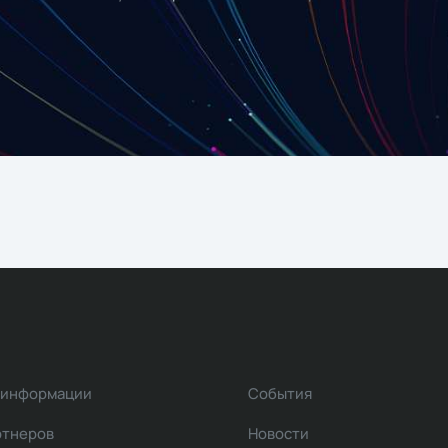
 информации
События
ртнеров
Новости