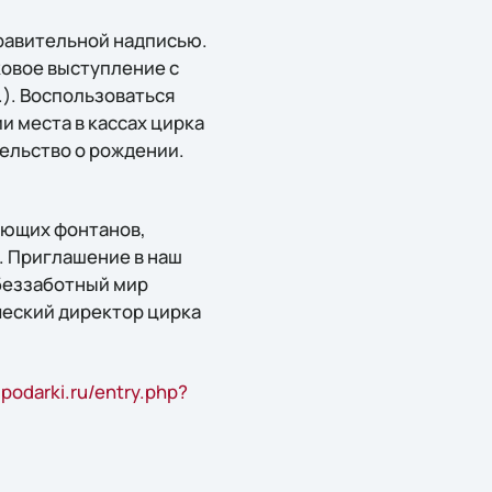
равительной надписью.
ковое выступление с
.). Воспользоваться
и места в кассах цирка
ельство о рождении.
ующих фонтанов,
. Приглашение в наш
беззаботный мир
ческий директор цирка
ipodarki.ru/entry.php?