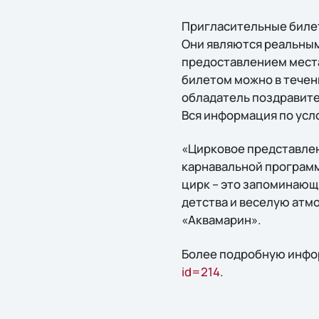
Пригласительные билет
Они являются реальным
предоставлением места
билетом можно в течени
обладатель поздравите
Вся информация по усл
«Цирковое представлен
карнавальной программ
цирк – это запоминающ
детства и веселую атм
«Аквамарин».
Более подробную инфо
id=214
.