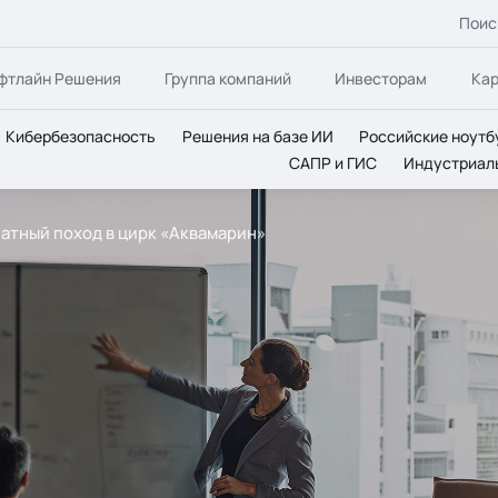
Поис
фтлайн Решения
Группа компаний
Инвесторам
Ка
Кибербезопасность
Решения на базе ИИ
Российские ноутб
САПР и ГИС
Индустриал
платный поход в цирк «Аквамарин»