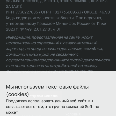
ул Льва Толстого, д. 5, стр. 1, этаж 3, помещ. 1, ком. №2,
2А (А311)
ИНН: 7736227885 / ОГРН: 1027736009333 / ОКВЭД: 46.90
Коды видов деятельности в области IT по перечню,
утвержденному Приказом Минцифры России от 11 мая
2023 г. № 449: 2.01, 27.01, 4.01
Информация, представленная на сайте, носит
исключительно справочный и ознакомительный
характер, не предназначена для личных, семейных,
домашних и иных нужд, не связанных с
осуществлением предпринимательской деятельности
и не ориентирована на потребителей по смыслу
Федерального закона от 24.06.2025 № 168-ФЗ.
Мы используем текстовые файлы
(cookies)
Связаться с отделом качества
Продолжая использовать данный веб-сайт, вы
соглашаетесь с тем, что группа компаний Softline
может
Условия