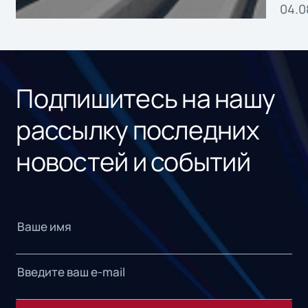
04.0
без
ном
«1С
Подпишитесь на нашу
рассылку последних
новостей и событий