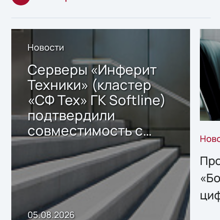
Новости
Серверы «Инферит
Техники» (кластер
«СФ Тех» ГК Softline)
подтвердили
совместимость с
Нов
решением Sharx
Storage 2.x для
Про
хранения данных
«Бо
ци
пр
05.08.2026