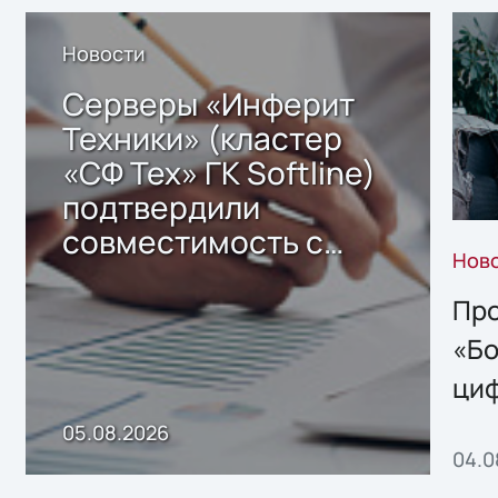
Новости
Серверы «Инферит
Техники» (кластер
«СФ Тех» ГК Softline)
подтвердили
совместимость с
Нов
решением Sharx
Storage 2.x для
Про
хранения данных
«Бо
ци
пр
05.08.2026
04.0
без