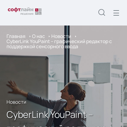
Главная
О нас
Новости
CyberLink YouPaint – графический редактор с
поддержкой сенсорного ввода
Новости
CyberLink YouPaint –