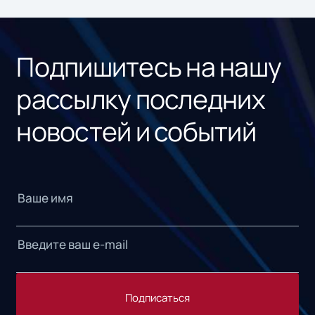
ном
«1С
Подпишитесь на нашу
рассылку последних
новостей и событий
Подписаться