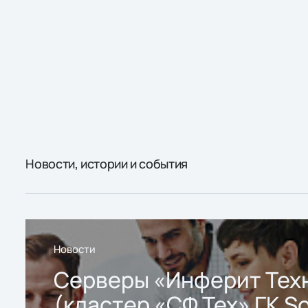
Новости, истории и события
Новости
Серверы «Инферит Тех
(кластер «СФ Тех» ГК So