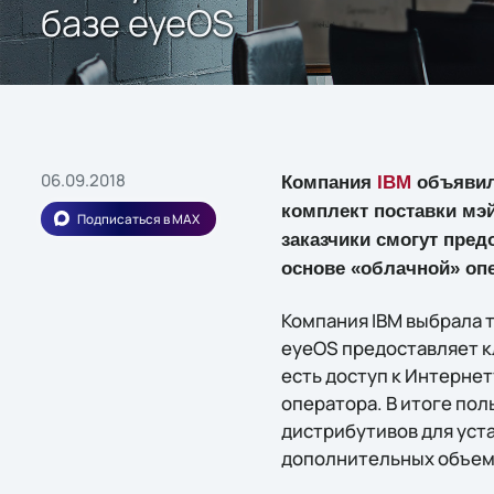
базе eyeOS
06.09.2018
Компания
IBM
объявила
комплект поставки мэй
Подписаться в MAX
заказчики смогут пред
основе «облачной» оп
Компания IBM выбрала 
eyeOS предоставляет к
есть доступ к Интернет
оператора. В итоге пол
дистрибутивов для уст
дополнительных объемо