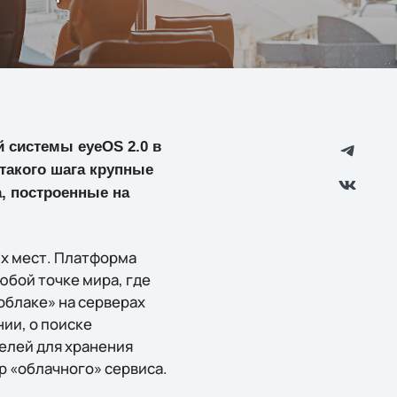
 системы eyeOS 2.0 в
 такого шага крупные
, построенные на
их мест. Платформа
юбой точке мира, где
облаке» на серверах
ии, о поиске
елей для хранения
р «облачного» сервиса.