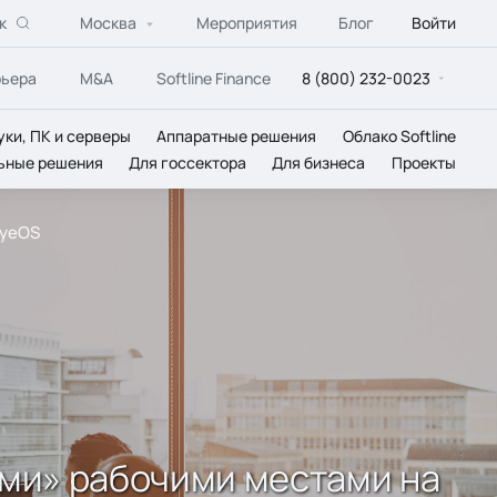
к
Москва
Мероприятия
Блог
Войти
рьера
M&A
Softline Finance
8 (800) 232-0023
уки, ПК и серверы
Аппаратные решения
Облако Softline
ьные решения
Для госсектора
Для бизнеса
Проекты
eyeOS
ыми» рабочими местами на