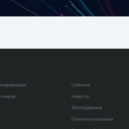
 информации
События
ртнеров
Новости
Техподдержка
Политики компании