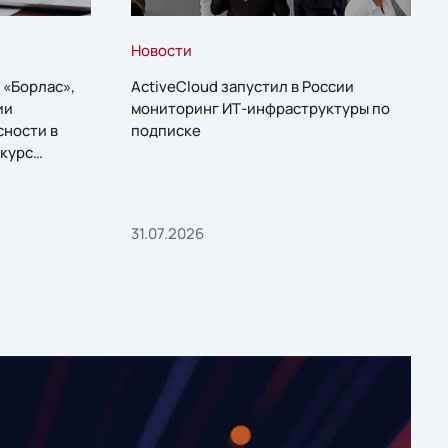
Новости
 «Борлас»,
ActiveCloud запустил в России
ии
мониторинг ИТ-инфраструктуры по
сности в
подписке
курс
31.07.2026