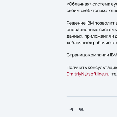
«Облачная» система eye
своим «веб-топам» кли
Решение IBM позволит 
операционные системы 
данных, приложения и 
«облачные» рабочие ст
Страница компании IBM
Получить конcультацию
DmitriyN@softline.ru
, т