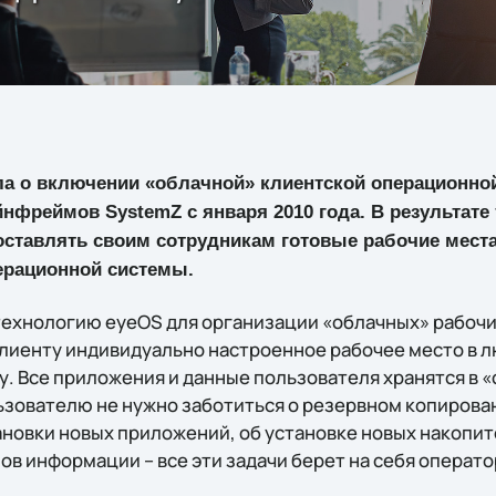
 о включении «облачной» клиентской операционной
нфреймов SystemZ с января 2010 года. В результате
оставлять своим сотрудникам готовые рабочие места
ерационной системы.
технологию eyeOS для организации «облачных» рабоч
лиенту индивидуально настроенное рабочее место в л
у. Все приложения и данные пользователя хранятся в «
ьзователю не нужно заботиться о резервном копирован
ановки новых приложений, об установке новых накопит
в информации – все эти задачи берет на себя операто