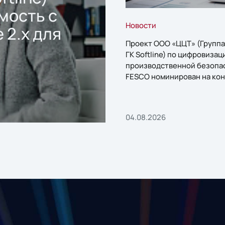
мость с
Новости
 2.x для
Проект ООО «ЦЦТ» (Группа
ГК Softline) по цифровизац
производственной безопа
FESCO номинирован на кон
«1С:Проект года»
04.08.2026