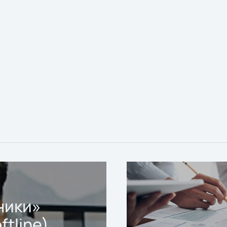
ники»
ftline)