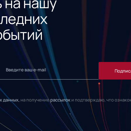
 на нашу
следних
обытий
Подпис
х данных,
на получение
рассылок
и подтверждаю, что ознако