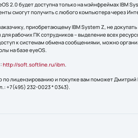
OS 2.0 будет доступна только на мэйнфреймах IBM Sys
енты смогут получить с любого компьютера через Инт
заказчику, приобретающему IBM System Z, не докупат
для рабочих ПК сотрудников – выделение всех ресурс
доступ к системам обмена сообщениями, можно органи
олы на базе eyeOS.
:
http://soft.softline.ru/ibm
.
 по лицензированию и покупке вам поможет Дмитрий Н
ел.: +7(495) 232-0023 * 0343).