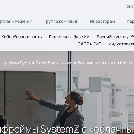
Поис
фтлайн Решения
Группа компаний
Инвесторам
Ка
Кибербезопасность
Решения на базе ИИ
Российские ноутб
САПР и ГИС
Индустриал
йнфреймы SystemZ с «облачными» рабочими местами на базе 
йнфреймы SystemZ с «облачн