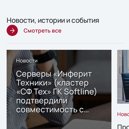
Новости, истории и события
Смотреть все
Новости
Серверы «Инферит
Техники» (кластер
«СФ Тех» ГК Softline)
подтвердили
совместимость с
Нов
решением Sharx
Storage 2.x для
Про