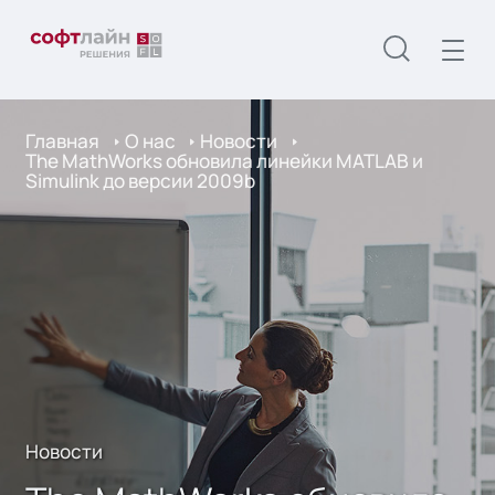
Главная
О нас
Новости
The MathWorks обновила линейки MATLAB и
Simulink до версии 2009b
Новости