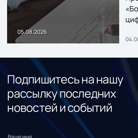
хранения данных
«Бо
ци
пр
05.08.2026
04.0
без
ном
«1С
Подпишитесь на нашу
рассылку последних
новостей и событий