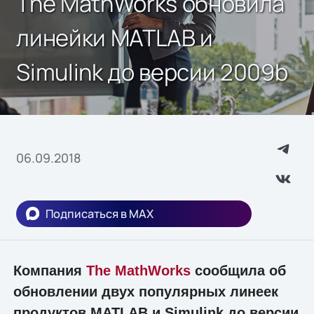
The MathWorks обновила
линейки MATLAB и
Simulink до версии 2009b
06.09.2018
Подписаться в MAX
Компания
The MathWorks
сообщила об
обновлении двух популярных линеек
продуктов MATLAB и Simulink до версии