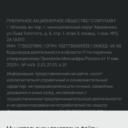
ПУБЛИЧНОЕ АКЦИОНЕРНОЕ ОБЩЕСТВО "СОФТЛАЙН"
г. Москва, вн.тер. г. муниципальный округ Хамовники,
ул Льва Толстого, д. 5, стр. 1, этаж 3, помещ. 1, ком. №2,
2А (А311)
ИНН: 7736227885 / ОГРН: 1027736009333 / ОКВЭД: 46.90
Коды видов деятельности в области IT по перечню,
утвержденному Приказом Минцифры России от 11 мая
2023 г. № 449: 2.01, 27.01, 4.01
Информация, представленная на сайте, носит
исключительно справочный и ознакомительный
характер, не предназначена для личных, семейных,
домашних и иных нужд, не связанных с
осуществлением предпринимательской деятельности
и не ориентирована на потребителей по смыслу
Федерального закона от 24.06.2025 № 168-ФЗ.