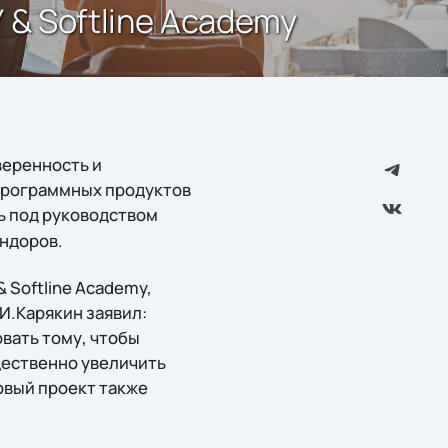
& Softline Academy
веренность и
программных продуктов
ь под руководством
ендоров.
Softline Academy,
И.Карякин заявил:
вать тому, чтобы
щественно увеличить
овый проект также