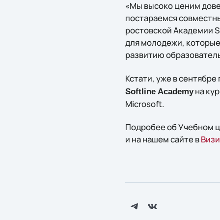
«Мы высоко ценим дове
постараемся совместн
ростовской Академии So
для молодежи, которые 
развитию образователь
Кстати, уже в сентябре
на ку
Softline Academy
Microsoft.
Подробее об Учебном ц
и на нашем сайте в
Визи