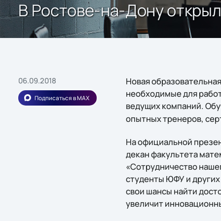
В Ростове-на-Дону открыл
06.09.2018
Новая образовательная
необходимые для рабо
Подписаться в MAX
ведущих компаний. Обу
опытных тренеров, сер
На официальной презен
декан факультета мате
«Сотрудничество нашего
студенты ЮФУ и других
свои шансы найти досто
увеличит инновационн