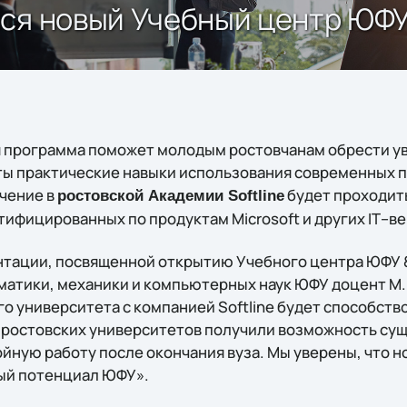
ся новый Учебный центр ЮФУ 
 программа поможет молодым ростовчанам обрести у
ты практические навыки использования современных 
чение в
будет проходит
ростовской Академии Softline
тифицированных по продуктам Microsoft и других IT–в
тации, посвященной открытию Учебного центра ЮФУ & 
матики, механики и компьютерных наук ЮФУ доцент М.
 университета с компанией Softline будет способство
 ростовских университетов получили возможность су
йную работу после окончания вуза. Мы уверены, что н
ый потенциал ЮФУ».