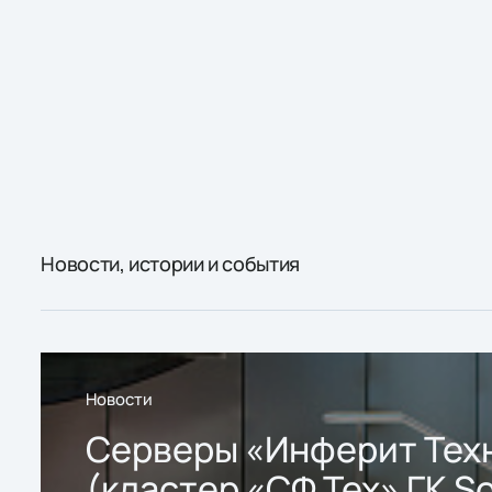
Новости, истории и события
Новости
Серверы «Инферит Тех
(кластер «СФ Тех» ГК So