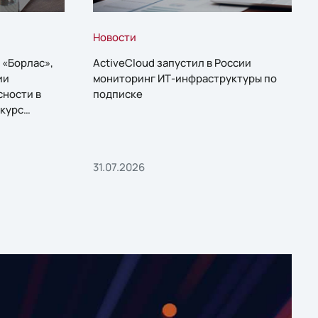
Новости
 «Борлас»,
ActiveCloud запустил в России
ии
мониторинг ИТ-инфраструктуры по
сности в
подписке
курс
31.07.2026