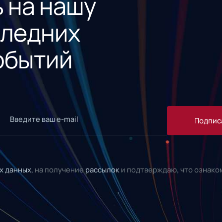
 на нашу
следних
обытий
Подпис
х данных,
на получение
рассылок
и подтверждаю, что ознако