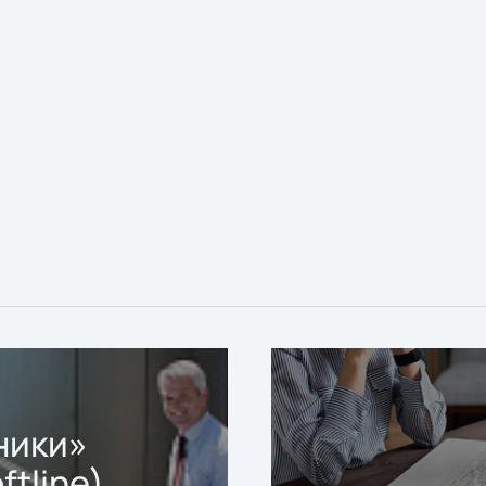
ники»
ftline)