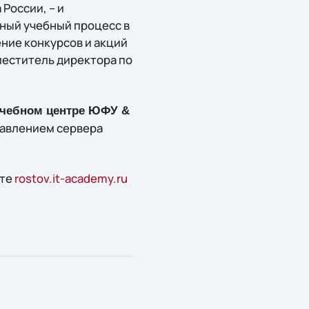
России, – и
ный учебный процесс в
ение конкурсов и акций
аместитель директора по
чебном центре ЮФУ &
равлением сервера
йте
rostov.it-academy.ru