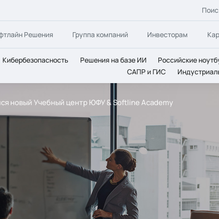
Поис
фтлайн Решения
Группа компаний
Инвесторам
Ка
Кибербезопасность
Решения на базе ИИ
Российские ноутб
САПР и ГИС
Индустриал
ся новый Учебный центр ЮФУ & Softline Academy