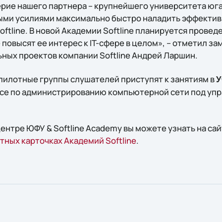
рие нашего партнера – крупнейшего университета юга 
ыми усилиями максимально быстро наладить эффектив
ftline. В новой Академии Softline планируется провед
повысят ее интерес к IT-сфере в целом», – отметил з
ных проектов компании Softline Андрей Ларшин.
 пилотные группы слушателей приступят к занятиям в
У
рсе по администрированию компьютерной сети под уп
ентре ЮФУ & Softline Academy вы можете узнать на са
тных карточках Академий Softline
.