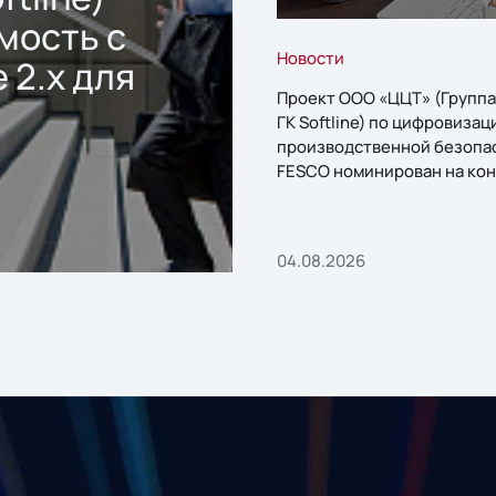
мость с
Новости
 2.x для
Проект ООО «ЦЦТ» (Группа
ГК Softline) по цифровизац
производственной безопа
FESCO номинирован на кон
«1С:Проект года»
04.08.2026