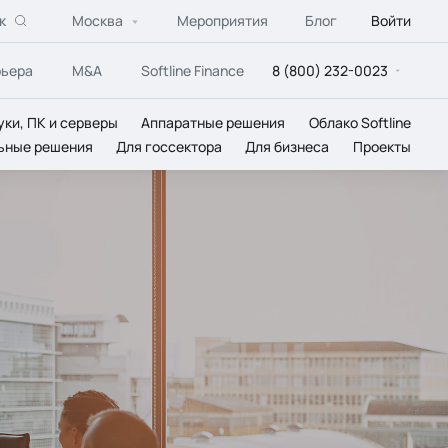
к
Москва
Мероприятия
Блог
Войти
рьера
M&A
Softline Finance
8 (800) 232-0023
уки, ПК и серверы
Аппаратные решения
Облако Softline
ьные решения
Для госсектора
Для бизнеса
Проекты