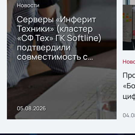
Новости
Серверы «Инферит
Техники» (кластер
«СФ Тех» ГК Softline)
подтвердили
совместимость с
Нов
решением Sharx
Storage 2.x для
Про
хранения данных
«Бо
ци
пр
05.08.2026
04.0
без
ном