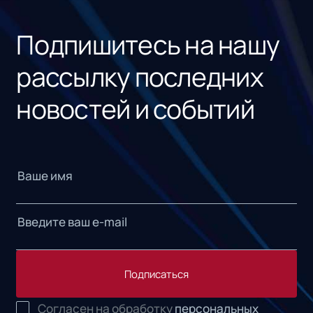
«1С
Подпишитесь на нашу
рассылку последних
новостей и событий
Подписаться
Согласен на обработку
персональных