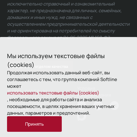
исключительно справочный и ознакомительный
характер, не предназначена для личных, семейных,
домашних и иных нужд, не связанных с
осуществлением предпринимательской деятельности
и не ориентирована на потребителей по смыслу
Федерального закона от 24.06.2025 № 168-ФЗ.
Мы используем текстовые файлы
(cookies)
Связаться с отделом качества
Продолжая использовать данный веб-сайт, вы
соглашаетесь с тем, что группа компаний Softline
может
Условия
© 1993—2026 Softline
использовать текстовые файлы (cookies)
использования
, необходимые для работы сайта и анализа
посещаемости, в целях хранения ваших учетных
Политика
данных, параметров и предпочтений.
конфиденциальности
Принять
16+