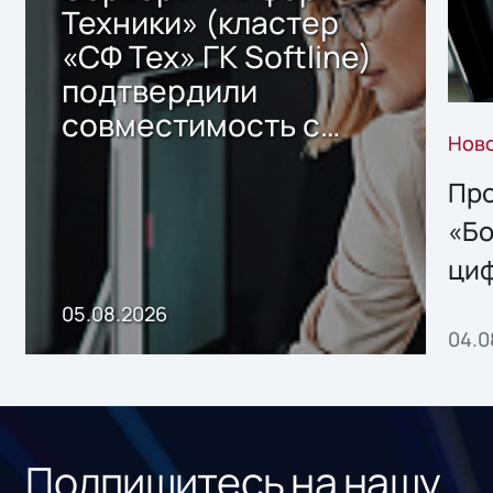
Техники» (кластер
«СФ Тех» ГК Softline)
подтвердили
совместимость с
Нов
решением Sharx
Storage 2.x для
Про
хранения данных
«Бо
ци
пр
05.08.2026
04.0
без
ном
«1С
Подпишитесь на нашу