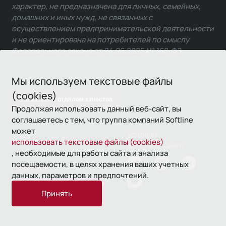
характер, не предназначена для личных, семейных,
домашних и иных нужд, не связанных с
осуществлением предпринимательской деятельности
и не ориентирована на потребителей по смыслу
Федерального закона от 24.06.2025 № 168-ФЗ.
Мы используем текстовые файлы
(cookies)
Связаться с отделом качества
Продолжая использовать данный веб-сайт, вы
соглашаетесь с тем, что группа компаний Softline
может
Условия
© 1993—2026 Softline
использовать текстовые файлы (cookies)
использования
, необходимые для работы сайта и анализа
посещаемости, в целях хранения ваших учетных
Политика
данных, параметров и предпочтений.
конфиденциальности
Принять
16+