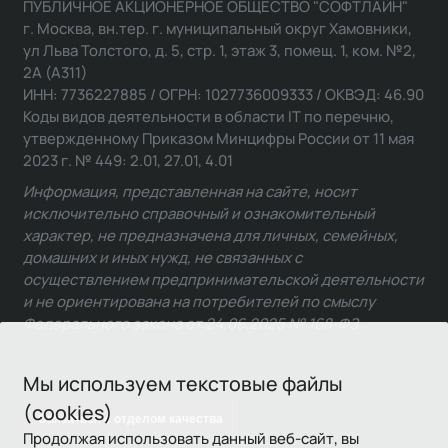
ПУБЛИЧНОЕ АКЦИОНЕРНОЕ ОБЩЕСТВО "СОФТЛАЙН"
г. Москва, вн.тер. г. муниципальный округ Хамовники,
ул Льва Толстого, д. 5, стр. 1, этаж 3, помещ. 1, ком. №2,
2А (А311)
ИНН: 7736227885 / ОГРН: 1027736009333 / ОКВЭД: 46.90
Коды видов деятельности в области IT по перечню,
утвержденному Приказом Минцифры России от 11 мая
2023 г. № 449: 2.01, 27.01, 4.01
Информация, представленная на сайте, носит
исключительно справочный и ознакомительный
характер, не предназначена для личных, семейных,
домашних и иных нужд, не связанных с
осуществлением предпринимательской деятельности
и не ориентирована на потребителей по смыслу
Федерального закона от 24.06.2025 № 168-ФЗ.
Мы используем текстовые файлы
(cookies)
Связаться с отделом качества
Продолжая использовать данный веб-сайт, вы