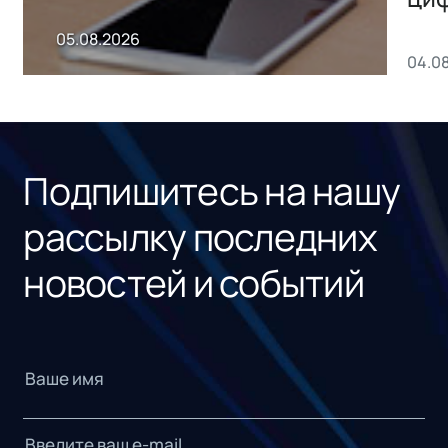
пр
05.08.2026
04.0
без
ном
«1С
Подпишитесь на нашу
рассылку последних
новостей и событий