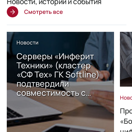
Новости, истории и события
Смотреть все
Новости
Серверы «Инферит
Техники» (кластер
«СФ Тех» ГК Softline)
подтвердили
совместимость с
Нов
решением Sharx
Storage 2.x для
Про
хранения данных
«Бо
ци