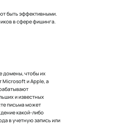
ают быть эффективными.
иков в сфере фишинга.
е домены, чтобы их
icrosoft и Apple, а
зрабатывают
льших и известных
сте письма может
ждение какой-либо
ода в учетную запись или