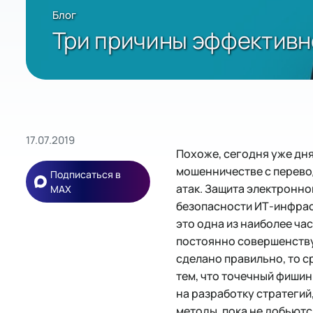
Блог
Три причины эффективн
17.07.2019
Похоже, сегодня уже дня
мошенничестве с перево
Подписаться в
атак. Защита электронно
MAX
безопасности ИТ-инфрас
это одна из наиболее ча
постоянно совершенству
сделано правильно, то с
тем, что точечный фиши
на разработку стратегий
методы, пока не добьютс