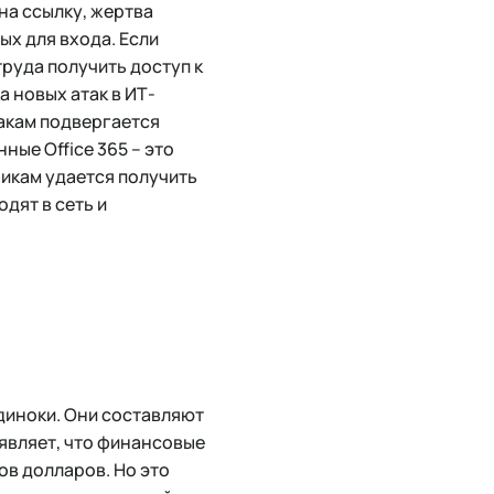
на ссылку, жертва
ых для входа. Если
руда получить доступ к
 новых атак в ИТ-
такам подвергается
ные Office 365 – это
икам удается получить
дят в сеть и
одиноки. Они составляют
являет, что финансовые
ов долларов. Но это