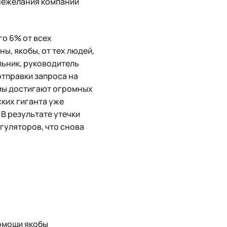
 нежелания компаний
го 6% от всех
ы, якобы, от тех людей,
льник, руководитель
отправки запроса на
мы достигают огромных
ских гиганта уже
В результате утечки
гуляторов, что снова
помощи якобы