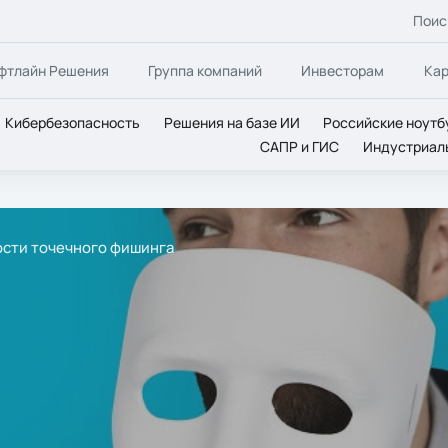
Поис
фтлайн Решения
Группа компаний
Инвесторам
Ка
Кибербезопасность
Решения на базе ИИ
Российские ноутб
САПР и ГИС
Индустриал
ости точечного фишинга