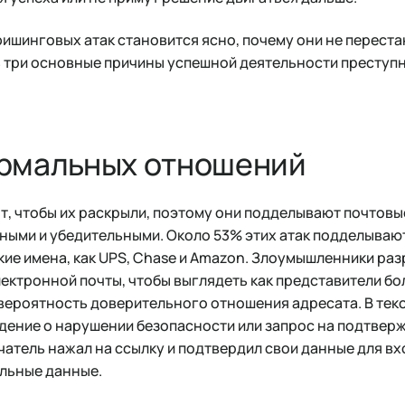
ишинговых атак становится ясно, почему они не перест
 три основные причины успешной деятельности преступн
рмальных отношений
, чтобы их раскрыли, поэтому они подделывают почтовы
ыми и убедительными. Около 53% этих атак подделывают M
кие имена, как UPS, Chase и Amazon. Злоумышленники ра
ектронной почты, чтобы выглядеть как представители бо
вероятность доверительного отношения адресата. В тек
ение о нарушении безопасности или запрос на подтвер
атель нажал на ссылку и подтвердил свои данные для вх
льные данные.