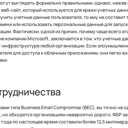
могут выглядеть формально правильными, однако, нажав 
веб-сайт, который используется для кражи учетных данн
чить учетные данные пользователя, то ему не составит т
имени или использовать персональные данные для запуска
ции. Фактически, одной из причин, почему чаще всего а
 компании Microsoft, заключается в том, что учетные дан
ИТ-инфраструктуре любой организации. Если злоумышленн
теля для доступа к облачным приложениям, они легко вхо
аки.
трудничества
ками типа Business Email Compromise (BEC), вы точно не 
, но обходятся организациям невероятно дорого. ФБР за
3 года по настоящее время составили более 12,5 миллиард