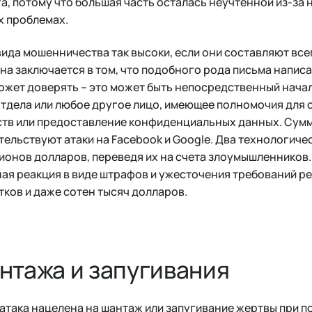
а, потому что большая часть осталась неучтенной из-за
х проблемах.
вида мошенничества так высоки, если они составляют все
а заключается в том, что подобного рода письма написан
ожет доверять – это может быть непосредственный нача
тдела или любое другое лицо, имеющее полномочия для 
тв или предоставление конфиденциальных данных. Сум
тельствуют атаки на Facebook и Google. Два технологиче
ионов долларов, переведя их на счета злоумышленников. 
ая реакция в виде штрафов и ужесточения требований ре
тков и даже сотен тысяч долларов.
нтажа и запугивания
атака нацелена на шантаж или запугивание жертвы при 