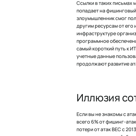
Ссылки в таких письмах 
попадает на фишинговый 
злоумышленник смог полу
другим ресурсам от его 
инфраструктуре организа
программное обеспечение
самый короткий путь к 
учетные данные пользова
продолжают развитие ат
Иллюзия со
Если вы не знакомы с ата
всего 6% от фишинг-атак
потери от атак BEC с 201