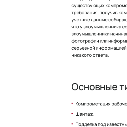
существующих компроме
требования, получив ком
учетные данные собирают
что у злоумышленника е
злоумышленники начинают
фотографии или информа
серьезной информацией т
никакого ответа.
Основные т
Компрометация рабоче
Шантаж.
Подделка под известны