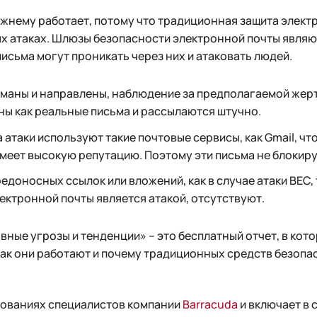
жнему работает, потому что традиционная защита электр
х атаках. Шлюзы безопасности электронной почты являю
исьма могут проникать через них и атаковать людей.
маны и направлены, наблюдение за предполагаемой жер
ны как реальные письма и рассылаются штучно.
 атаки используют такие почтовые сервисы, как Gmail, что
еет высокую репутацию. Поэтому эти письма не блокир
редоносных ссылок или вложений, как в случае атаки BEC
лектронной почты является атакой, отсутствуют.
ные угрозы и тенденции» – это бесплатный отчет, в кот
как они работают и почему традиционных средств безопа
дованиях специалистов компании
Barracuda
и включает в 