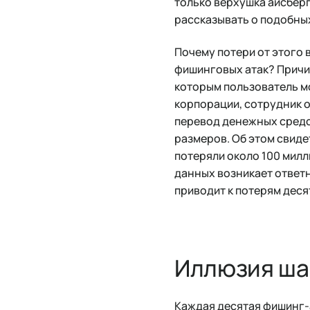
только верхушка айсберг
рассказывать о подобны
Почему потери от этого 
фишинговых атак? Причин
которым пользователь м
корпорации, сотрудник о
перевод денежных средс
размеров. Об этом свиде
потеряли около 100 милл
данных возникает ответн
приводит к потерям деся
Иллюзия ша
Каждая десятая фишинг-