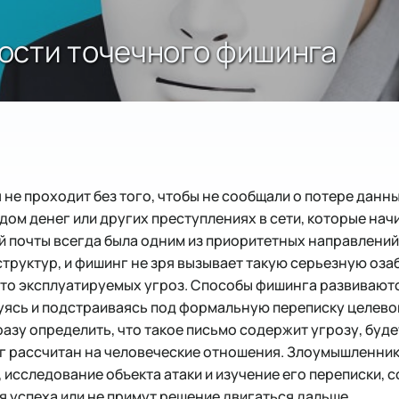
ости точечного фишинга
 не проходит без того, чтобы не сообщали о потере данны
дом денег или других преступлениях в сети, которые на
й почты всегда была одним из приоритетных направлений
труктур, и фишинг не зря вызывает такую серьезную оза
сто эксплуатируемых угроз. Способы фишинга развиваютс
ясь и подстраиваясь под формальную переписку целевого
разу определить, что такое письмо содержит угрозу, буде
нг рассчитан на человеческие отношения. Злоумышленник
, исследование объекта атаки и изучение его переписки,
я успеха или не примут решение двигаться дальше.