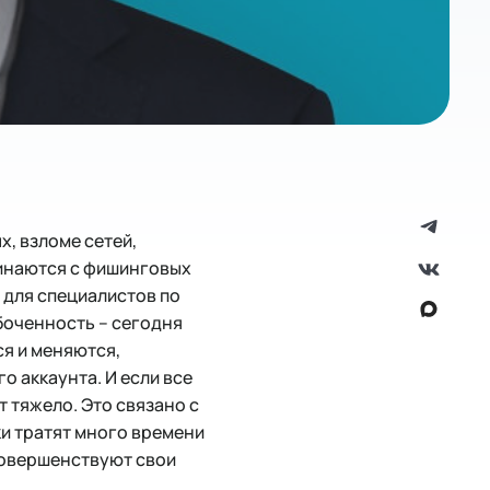
х, взломе сетей,
чинаются с фишинговых
 для специалистов по
боченность – сегодня
я и меняются,
 аккаунта. И если все
т тяжело. Это связано с
и тратят много времени
 совершенствуют свои