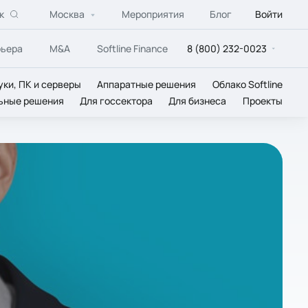
к
Москва
Мероприятия
Блог
Войти
рьера
M&A
Softline Finance
8 (800) 232-0023
уки, ПК и серверы
Аппаратные решения
Облако Softline
ьные решения
Для госсектора
Для бизнеса
Проекты