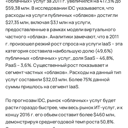
«облачных» услуг за 2011 г. увеличился на 417,3% до
$59,38 млн. В исследовании IDC указывается, что
расходы на услуги публичных «облаков» достигли
$27,35 млн, включая $3,1 млн на услуги,
предоставленные в рамках модели виртуального
частного «облака». Аналитики замечают, что в 2011
г. произошел резкий рост спроса на услуги IaaS – эта
категория составила наибольшую долю (49,6%)
публичных «облачных» услуг, доля SaaS – 46,8%,
PaaS – 3,6%. Существенный рост показывает и
сегмент частных «облаков». Расходы на данный тип
услуг составили $32,03 млн. Более 75% данной
суммы пришлось на сегмент IaaS.
По прогнозам IDC, рынок «облачных» услуг будет
расти гораздо быстрее, чем весь рынок ИТ-услуг, и к
концу 2016 г. его объем составит более $460 млн,
демонстрируя среднегодовой темп роста 50,8%.