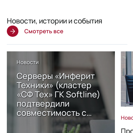
Новости, истории и события
Смотреть все
Новости
Серверы «Инферит
Техники» (кластер
«СФ Тех» ГК Softline)
подтвердили
совместимость с
Нов
решением Sharx
Storage 2.x для
Про