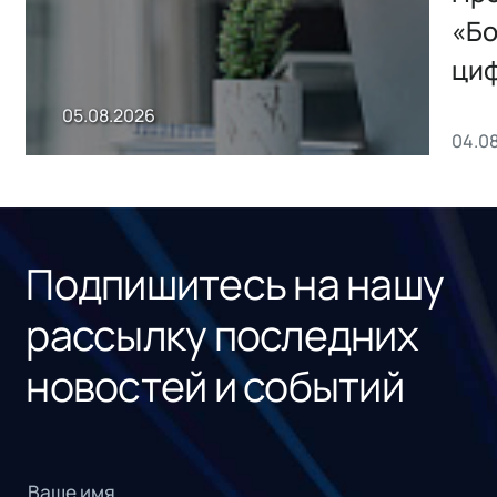
хранения данных
«Бо
ци
пр
05.08.2026
04.0
без
ном
«1С
Подпишитесь на нашу
рассылку последних
новостей и событий