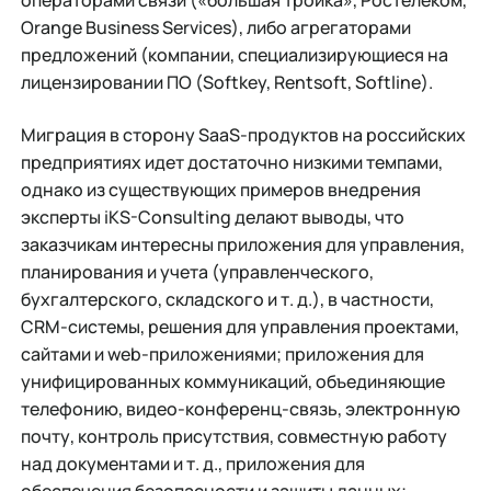
операторами связи («большая тройка», Ростелеком,
Orange Business Services), либо агрегаторами
предложений (компании, специализирующиеся на
лицензировании ПО (Softkey, Rentsoft, Softline).
Миграция в сторону SaaS-продуктов на российских
предприятиях идет достаточно низкими темпами,
однако из существующих примеров внедрения
эксперты iKS-Consulting делают выводы, что
заказчикам интересны приложения для управления,
планирования и учета (управленческого,
бухгалтерского, складского и т. д.), в частности,
CRM-системы, решения для управления проектами,
сайтами и web-приложениями; приложения для
унифицированных коммуникаций, объединяющие
телефонию, видео-конференц-связь, электронную
почту, контроль присутствия, совместную работу
над документами и т. д., приложения для
обеспечения безопасности и защиты данных;