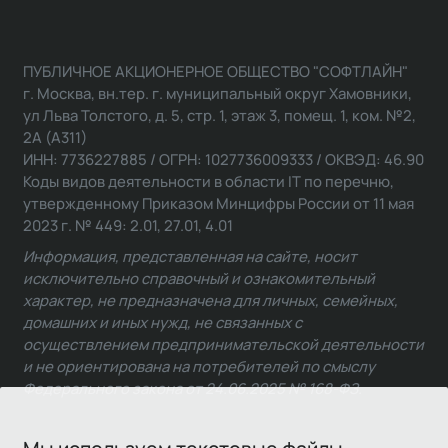
ПУБЛИЧНОЕ АКЦИОНЕРНОЕ ОБЩЕСТВО "СОФТЛАЙН"
г. Москва, вн.тер. г. муниципальный округ Хамовники,
ул Льва Толстого, д. 5, стр. 1, этаж 3, помещ. 1, ком. №2,
2А (А311)
ИНН: 7736227885 / ОГРН: 1027736009333 / ОКВЭД: 46.90
Коды видов деятельности в области IT по перечню,
утвержденному Приказом Минцифры России от 11 мая
2023 г. № 449: 2.01, 27.01, 4.01
Информация, представленная на сайте, носит
исключительно справочный и ознакомительный
характер, не предназначена для личных, семейных,
домашних и иных нужд, не связанных с
осуществлением предпринимательской деятельности
и не ориентирована на потребителей по смыслу
Федерального закона от 24.06.2025 № 168-ФЗ.