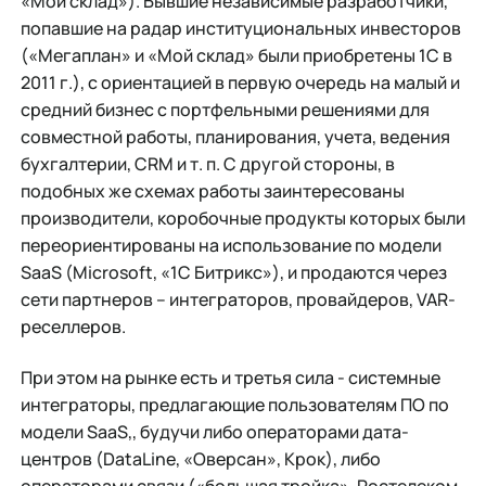
«Мой склад»). Бывшие независимые разработчики,
попавшие на радар институциональных инвесторов
(«Мегаплан» и «Мой склад» были приобретены 1С в
2011 г.), с ориентацией в первую очередь на малый и
средний бизнес с портфельными решениями для
совместной работы, планирования, учета, ведения
бухгалтерии, CRM и т. п. С другой стороны, в
подобных же схемах работы заинтересованы
производители, коробочные продукты которых были
переориентированы на использование по модели
SaaS (Microsoft, «1С Битрикс»), и продаются через
сети партнеров – интеграторов, провайдеров, VAR-
реселлеров.
При этом на рынке есть и третья сила - системные
интеграторы, предлагающие пользователям ПО по
модели SaaS,, будучи либо операторами дата-
центров (DataLine, «Оверсан», Крок), либо