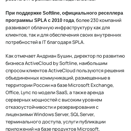
При поддержке
Softline
, официального реселлера
, более 230 компаний
программы SPLA
c
2010 года
развивают облачную инфраструктуру как для
клиентов, так и для обеспечения своих внутренних
потребностей в IТ благодаря SPLA.
Как отмечает Андриан Бушин, директор по развитию
бизнеса ActiveCloud by Softline, наибольшим
спросом клиентов ActiveCloud пользуются решения
объединенных коммуникаций, размещенные в
территории России на базе Microsoft Exchange,
Office, Lync по модели SaaS, а также аренда
серверных мощностей с высоким уровнем
отказоустойчивости и резервирования с
лицензиями Windows Server, SQL Server,
терминального доступа, услуги публикации
приложений на базе продуктов Microsoft.