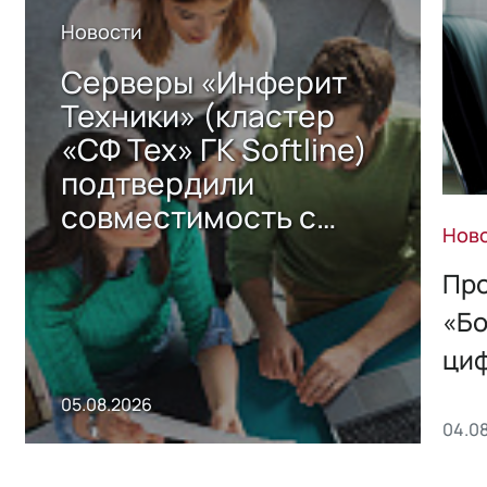
Новости
Серверы «Инферит
Техники» (кластер
«СФ Тех» ГК Softline)
подтвердили
совместимость с
Нов
решением Sharx
Storage 2.x для
Про
хранения данных
«Бо
ци
пр
05.08.2026
04.0
без
ном