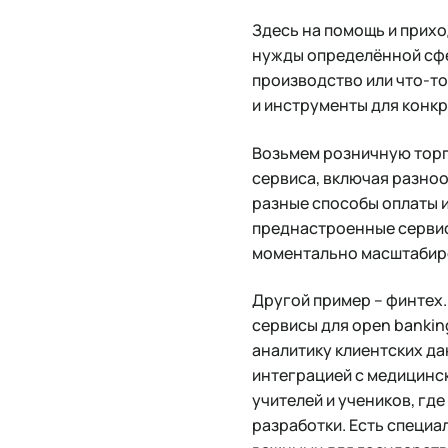
Здесь на помощь и прих
нужды определённой сфе
производство или что-то
и инструменты для конкр
Возьмем розничную торг
сервиса, включая разно
разные способы оплаты 
преднастроенные сервисы
моментально масштабиро
Другой пример – финтех
сервисы для open banki
аналитику клиентских да
интеграцией с медицинс
учителей и учеников, гд
разработки. Есть специ