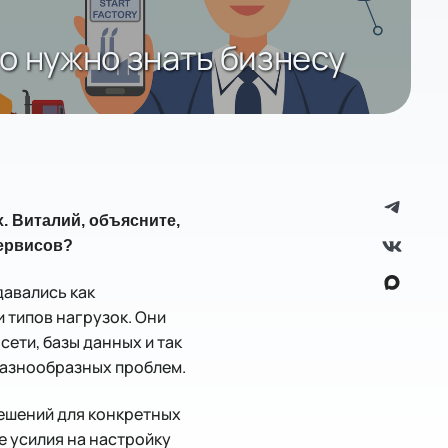
о нужно знать бизнесу
. Виталий, объясните,
сервисов?
давались как
 типов нагрузок. Они
ети, базы данных и так
разнообразных проблем.
решений для конкретных
е усилия на настройку