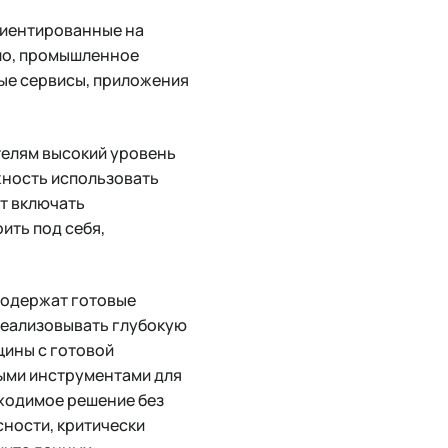
риентированные на
ело, промышленное
ные сервисы, приложения
телям высокий уровень
жность использовать
т включать
ить под себя,
содержат готовые
реализовывать глубокую
цины с готовой
ыми инструментами для
бходимое решение без
ности, критически