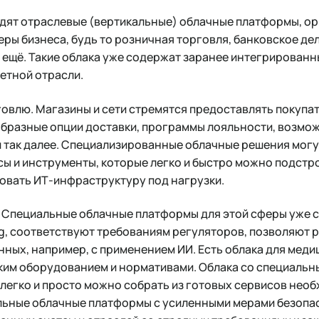
одят отраслевые (вертикальные) облачные платформы, о
ры бизнеса, будь то розничная торговля, банковское д
 ещё. Такие облака уже содержат заранее интегрирован
етной отрасли.
овлю. Магазины и сети стремятся предоставлять покупа
образные опции доставки, программы лояльности, возмо
и так далее. Специализированные облачные решения могу
 и инструменты, которые легко и быстро можно подстро
вать ИТ-инфраструктуру под нагрузки.
. Специальные облачные платформы для этой сферы уже 
ng, соответствуют требованиям регуляторов, позволяют 
нных, например, с применением ИИ. Есть облака для меди
ким оборудованием и нормативами. Облака со специальн
е легко и просто можно собрать из готовых сервисов нео
альные облачные платформы с усиленными мерами безопас