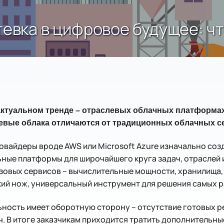
тевка в цифровое будущее: чт
актуальном тренде – отраслевых облачных платформах
левые облака отличаются от традиционных облачных 
вайдеры вроде AWS или Microsoft Azure изначально соз
ные платформы для широчайшего круга задач, отраслей и
овых сервисов – вычислительные мощности, хранилища, с
ский нож, универсальный инструмент для решения самых 
ьность имеет оборотную сторону – отсутствие готовых 
. В итоге заказчикам приходится тратить дополнительны