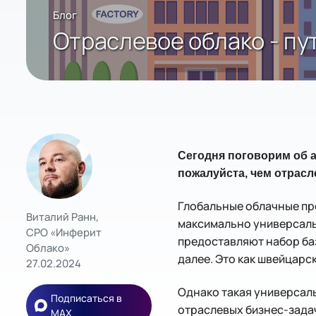
Блог
Отраслевое облако - пу
Сегодня поговорим об 
пожалуйста, чем отрас
Глобальные облачные про
Виталий Ранн,
максимально универсаль
СРО «Инферит
предоставляют набор баз
Облако»
далее. Это как швейцар
27.02.2024
Однако такая универсал
Подписаться в
отраслевых бизнес-задач
MAX