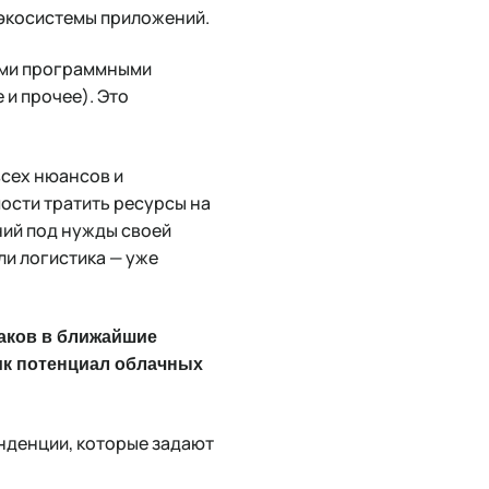
 экосистемы приложений.
ыми программными
и прочее). Это
всех нюансов и
ости тратить ресурсы на
ний под нужды своей
ли логистика — уже
аков в ближайшие
лик потенциал облачных
нденции, которые задают