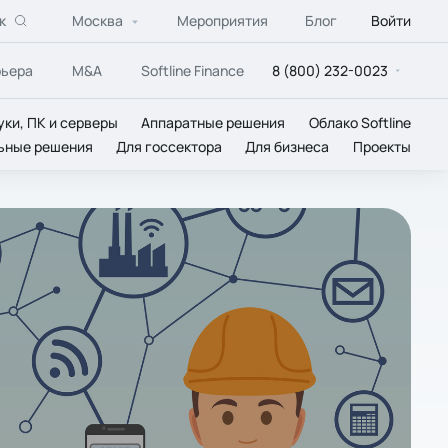
к
Москва
Мероприятия
Блог
Войти
рьера
M&A
Softline Finance
8 (800) 232-0023
уки, ПК и серверы
Аппаратные решения
Облако Softline
ьные решения
Для госсектора
Для бизнеса
Проекты