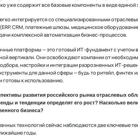
ако уже содержит все базовые компоненты в виде единой
егко интегрируется со специализированными отраслев
(ERP, CRM, платежные шлюзы, медицинское оборудование 
дачи комплексной автоматизации бизнес-процессов.
ачные платформы — это готовый ИТ-фундамент с учетом 
нной вертикали. Они освобождают компании от необходим
подбора, настройки и интеграции разрозненных ИТ-реше
нструменты для данной сферы — будь то ритейл, финтех и
 и готовы к использованию.
спективы развития российского рынка отраслевых обл
ренды и тенденции определят его рост? Насколько ве
твенного бизнеса?
лачных технологий сейчас наблюдаются две ключевые те
ближайшие годы.