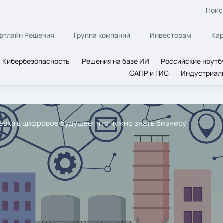
Поис
фтлайн Решения
Группа компаний
Инвесторам
Ка
Кибербезопасность
Решения на базе ИИ
Российские ноутб
САПР и ГИС
Индустриал
евка в цифровое будущее: что нужно знать бизнесу