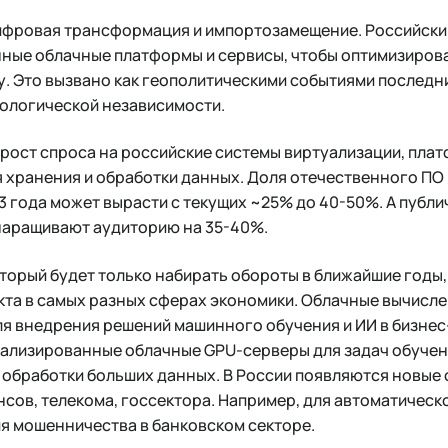
цифровая трансформация и импортозамещение. Российски
нные облачные платформы и сервисы, чтобы оптимизиров
 Это вызвано как геополитическими событиями последних
нологической независимости.
рост спроса на российские системы виртуализации, пла
я хранения и обработки данных. Доля отечественного ПО
3 года может вырасти с текущих ~25% до 40-50%. А публ
наращивают аудиторию на 35-40%.
торый будет только набирать обороты в ближайшие годы,
кта в самых разных сферах экономики. Облачные вычисл
я внедрения решений машинного обучения и ИИ в бизнес
иализированные облачные GPU-серверы для задач обучен
 обработки больших данных. В России появляются новые
сов, телекома, госсектора. Например, для автоматическ
я мошенничества в банковском секторе.