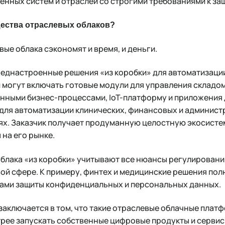
енных систем и отраслей со строгими требованиями к за
ества отраслевых облаков?
вые облака сэкономят и время, и деньги.
преднастроенные решения «из коробки» для автоматизаци
 могут включать готовые модули для управления складом 
нными бизнес-процессами, IoT-платформу и приложения
 для автоматизации клинических, финансовых и админист
х. Заказчик получает продуманную целостную экосисте
 на его рынке.
облака «из коробки» учитывают все нюансы регулировани
ой сфере. К примеру, финтех и медицинские решения по
ами защиты конфиденциальных и персональных данных.
заключается в том, что такие отраслевые облачные плат
рее запускать собственные цифровые продукты и сервисы