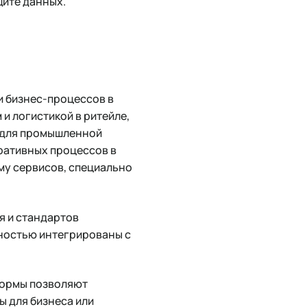
щите данных.
и бизнес-процессов в
и логистикой в ритейле,
 для промышленной
ративных процессов в
му сервисов, специально
я и стандартов
лностью интегрированы с
формы позволяют
 для бизнеса или