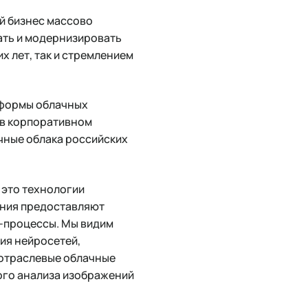
й бизнес массово
ать и модернизировать
 лет, так и стремлением
тформы облачных
 в корпоративном
ичные облака российских
 это технологии
ения предоставляют
-процессы. Мы видим
ия нейросетей,
 отраслевые облачные
ого анализа изображений