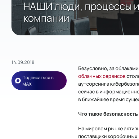
НАШИ люди, процессы и
компании
14.09.2018
Безусловно, за облакам
облачных сервисов
столь
Подписаться в
аутсорсинга кибербезоп
MAX
сейчас в информационной
в ближайшее время суще
Что такое безопасность
На мировом рынке активн
поставщики коробочных р