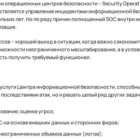
 операционных центров безопасности – Security Operati
твляется управление инцидентами информационной безо
ольких лет. Но по ряду причин полноценный SOC внутри 
изация.
сов – хороший выход в ситуации, когда важно сэкономит
можности неограниченного масштабирования, а в услов
ть получить требуемый функционал.
услуги Центра информационной безопасности, способны
 последствиями атак, но и решать целый ряд других задач
ование, оценка угроз;
 на основе внешних данных и сторонних фидов;
неограниченных объемов данных (логов);