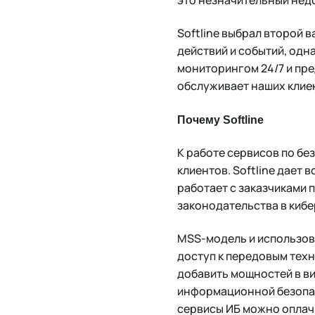
Softline выбрал второй 
действий и событий, од
мониторингом 24/7 и пре
обслуживает наших клие
Почему Softline
К работе сервисов по бе
клиентов. Softline дает
работает с заказчиками 
законодательства в киб
MSS-модель и использов
доступ к передовым техн
добавить мощностей в в
информационной безопасн
сервисы ИБ можно оплачи