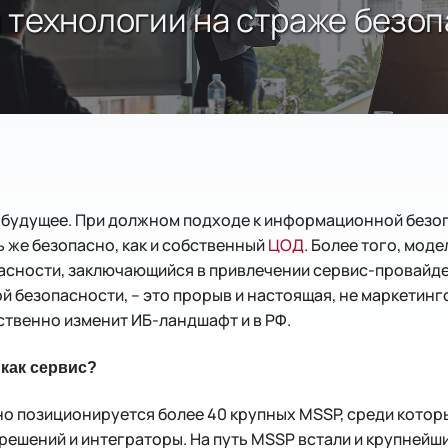
 технологии на страже безо
и будущее. При должном подходе к информационной безо
 же безопасно, как и собственный
ЦОД
. Более того, мод
асности, заключающийся в привлечении сервис-провайд
 безопасности, – это прорыв и настоящая, не маркетинг
ственно изменит ИБ-ландшафт и в РФ.
 как сервис?
о позиционируется более 40 крупных MSSP, среди котор
ешений и интеграторы. На путь MSSP встали и крупнейш