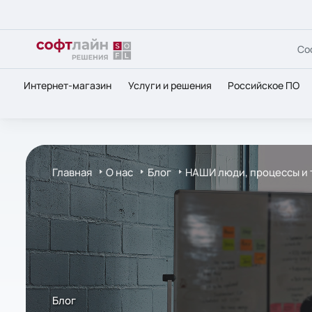
Со
Интернет-магазин
Услуги и решения
Российское ПО
Главная
О нас
Блог
НАШИ люди, процессы и 
Блог