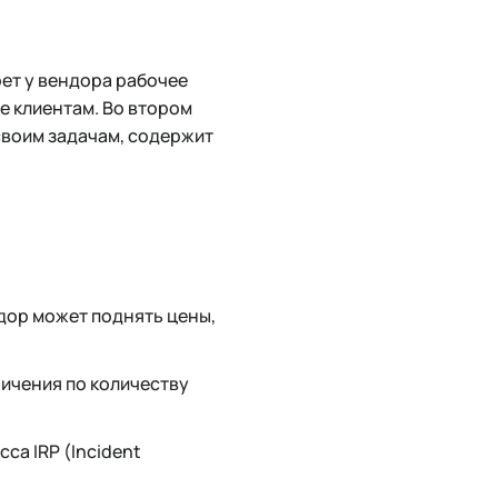
рет у вендора рабочее
е клиентам. Во втором
своим задачам, содержит
дор может поднять цены,
ичения по количеству
са IRP (Incident