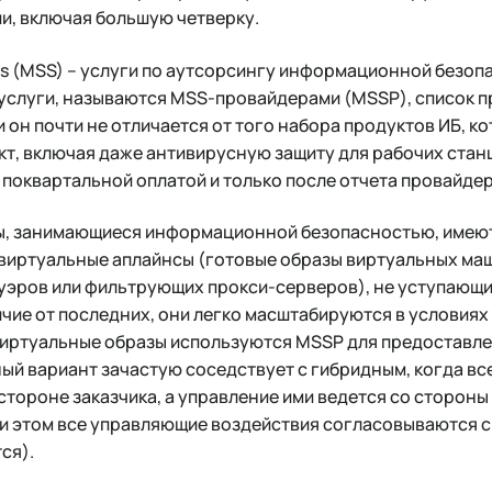
и, включая большую четверку.
es (MSS) – услуги по аутсорсингу информационной безоп
услуги, называются MSS-провайдерами (MSSP), список 
 он почти не отличается от того набора продуктов ИБ, ко
т, включая даже антивирусную защиту для рабочих станц
 поквартальной оплатой и только после отчета провайдер
ы, занимающиеся информационной безопасностью, имеют
 виртуальные аплайнсы (готовые образы виртуальных маш
эров или фильтрующих прокси-серверов), не уступающ
личие от последних, они легко масштабируются в условия
виртуальные образы используются MSSP для предоставле
ый вариант зачастую соседствует с гибридным, когда вс
стороне заказчика, а управление ими ведется со сторон
и этом все управляющие воздействия согласовываются с
ся).