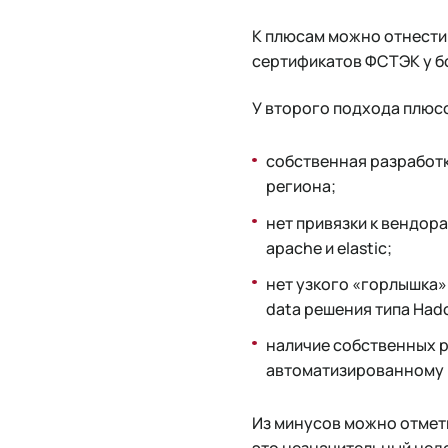
К плюсам можно отнести
сертификатов ФСТЭК у б
У второго подхода плюс
собственная разработк
региона;
нет привязки к вендор
apache и elastic;
нет узкого «горлышка»
data решения типа Had
наличие собственных 
автоматизированному 
Из минусов можно отмети
это незначительный нед