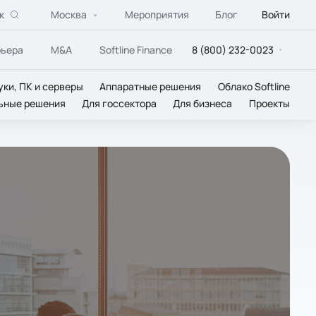
к
Москва
Мероприятия
Блог
Войти
рьера
M&A
Softline Finance
8 (800) 232-0023
уки, ПК и серверы
Аппаратные решения
Облако Softline
ьные решения
Для госсектора
Для бизнеса
Проекты