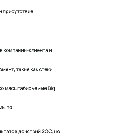
и присутствие
е компании-клиента и
мент, такие как стеки
гко масштабируемые Big
мы по
ьтатов действий SOC, но