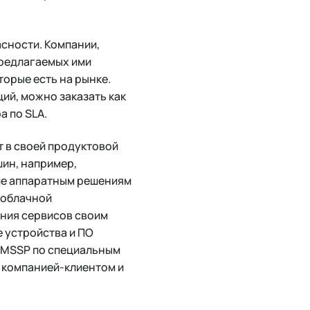
асности. Компании,
предлагаемых ими
торые есть на рынке.
ий, можно заказать как
а по SLA.
 в своей продуктовой
ин, например,
ие аппаратным решениям
х облачной
ния сервисов своим
е устройства и ПО
ы MSSP по специальным
 компанией-клиентом и