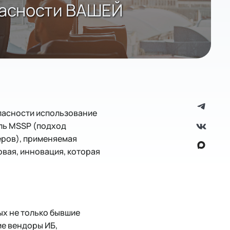
пасности ВАШЕЙ
пасности использование
ель MSSP (подход
еров), применяемая
овая, инновация, которая
ых не только бывшие
ие вендоры ИБ,