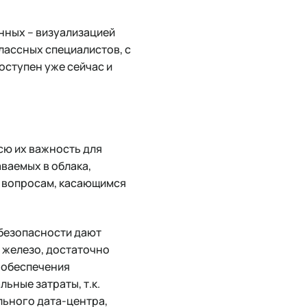
анных – визуализацией
лассных специалистов, с
оступен уже сейчас и
сю их важность для
аваемых в облака,
о вопросам, касающимся
безопасности дают
 железо, достаточно
 обеспечения
ьные затраты, т.к.
льного дата-центра,