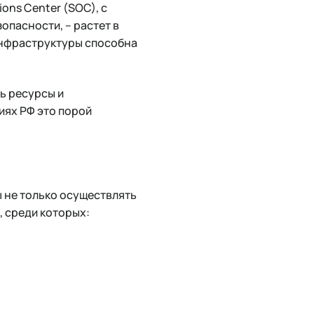
ons Center (SOC), с
пасности, – растет в
инфраструктуры способна
ь ресурсы и
иях РФ это порой
 не только осуществлять
, среди которых: