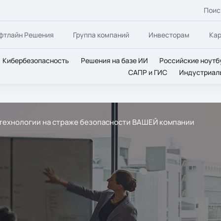
Поис
фтлайн Решения
Группа компаний
Инвесторам
Ка
Кибербезопасность
Решения на базе ИИ
Российские ноутб
САПР и ГИС
Индустриал
технологии на страже безопасности ВАШЕЙ компании