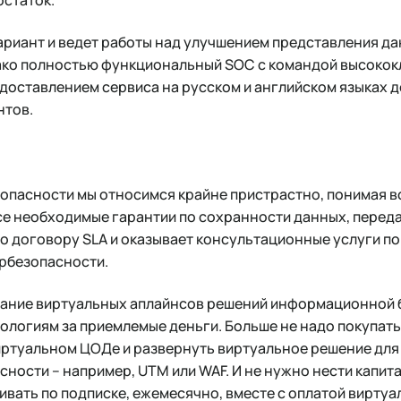
вариант и ведет работы над улучшением представления д
нако полностью функциональный SOC с командой высокок
доставлением сервиса на русском и английском языках д
нтов.
зопасности мы относимся крайне пристрастно, понимая в
 все необходимые гарантии по сохранности данных, перед
по договору SLA и оказывает консультационные услуги п
ербезопасности.
ание виртуальных аплайнсов решений информационной 
ологиям за приемлемые деньги. Больше не надо покупать
иртуальном ЦОДе и развернуть виртуальное решение для
ости – например, UTM или WAF. И не нужно нести капитал
вать по подписке, ежемесячно, вместе с оплатой виртуа