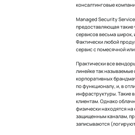
консалтинговые компани
Managed Security Servic
предоставляющая такие 
сервисов весьма широк, и
Фактически любой продук
сервис с помесячной или
Практически все вендор
линейке так называемые
корпоративных брандмау
по функционалу, и, в от
инфраструктуры. Такие 
клиентам. Однако облачн
физически находятся на 
защищенным каналам, пр
записываются (логируют