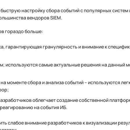
 быструю настройку сбора событий с популярных систем 
ольшинства вендоров SIEM.
ов гораздо больше:
а, гарантирующая гранулярность и внимание к специфик
ам; используются самые актуальные решения на данный мо
 на моменте сбора и анализа событий – используются ле
oop;
разработчиков облегчает создание собственной платфор
реагированию на события ИБ.
ть слабое внимание разработчиков к визуализации резул
остаток.