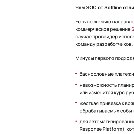
Чем SOC от Softline отл
Есть несколько направле
коммерческое решение
случае провайдер испол
команду разработчиков.
Минусы первого подход
баснословные платежи 
невозможность планиро
или изменится курс руб
жесткая привязка к во
обрабатываемых событ
для автоматизирования
Response Platform), к