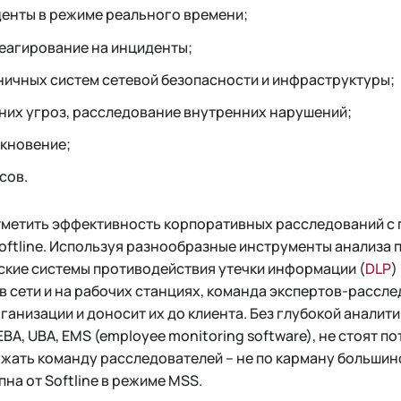
енты в режиме реального времени;
еагирование на инциденты;
ичных систем сетевой безопасности и инфраструктуры;
них угроз, расследование внутренних нарушений;
икновение;
сов.
метить эффективность корпоративных расследований с
ftline. Используя разнообразные инструменты анализа 
еские системы противодействия утечки информации (
DLP
)
в сети и на рабочих станциях, команда экспертов-рассл
анизации и доносит их до клиента. Без глубокой аналит
UEBA, UBA, EMS (employee monitoring software), не стоят п
ржать команду расследователей – не по карману большин
пна от Softline в режиме MSS.