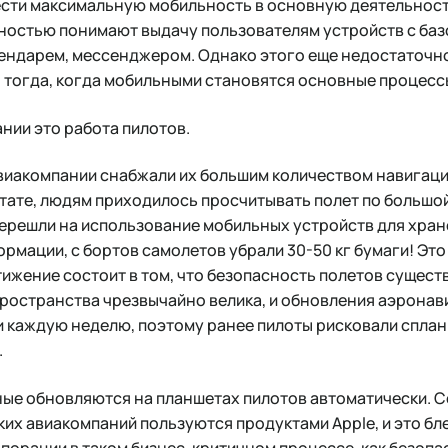
ести максимальную мобильность в основную деятельност
ностью понимают выдачу пользователям устройств с ба
лендарем, мессенджером. Однако этого еще недостаточн
 тогда, когда мобильными становятся основные процесс
нии это работа пилотов.
виакомпании снабжали их большим количеством навигац
тате, людям приходилось просчитывать полет по большо
перешли на использование мобильных устройств для хра
мации, с бортов самолетов убрали 30-50 кг бумаги! Это
тижение состоит в том, что безопасность полетов сущест
ространства чрезвычайно велика, и обновления аэрона
и каждую неделю, поэтому ранее пилоты рисковали сплан
.
ные обновляются на планшетах пилотов автоматически. 
их авиакомпаний пользуются продуктами Apple, и это бл
орации в таком бизнес-критичном процессе, как безопа