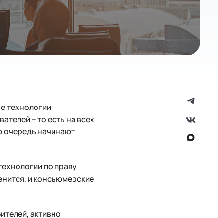
ые технологии
ателей – то есть на всех
ую очередь начинают
технологии по праву
енится, и консьюмерские
ителей, активно