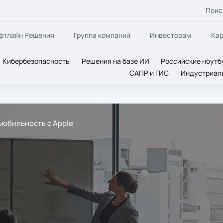
Поис
фтлайн Решения
Группа компаний
Инвесторам
Ка
Кибербезопасность
Решения на базе ИИ
Российские ноутб
САПР и ГИС
Индустриал
мобильность с Apple