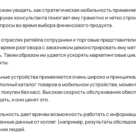
жем увидеть, как стратегическая мобильность применяет
руках консультанта помогает ему грамотно и четко строи
опросы во время выбора финансового продукта.
х отраслях ретейла сотрудники и торговые представител
о время разговора с заказчиком демонстрировать ему м
. Таким образом им удается ускорять маркетинговые цик
кты.
ьные устройства применяются очень широко и принципи
 полный каталог товаров в мобильном устройстве, моме
покупки без касс. Высокая скорость обслуживания обесп
ть, и они ценят это.
льность дает врачам возможность работать с информаци
нные данные от коллег (например, результаты обследов
ния людей.