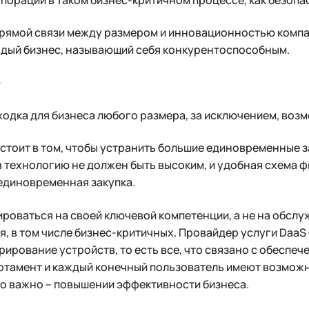
 прямой связи между размером и инновационностью комп
ждый бизнес, называющий себя конкурентоспособным.
e
ходка для бизнеса любого размера, за исключением, воз
стоит в том, чтобы устранить большие единовременные з
в технологию не должен быть высоким, и удобная схема 
единовременная закупка.
роваться на своей ключевой компетенции, а не на обслу
, в том числе бизнес-критичных. Провайдер услуги DaaS 
ирование устройств, то есть все, что связано с обеспеч
ртамент и каждый конечный пользователь имеют возмож
но важно – повышении эффективности бизнеса.