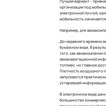
Лучший вариант – привн
организации под мобиль
электронной почтой, ка
мобильность начинается
Например, для авиакомпа
До недавнего времени а
бумажном виде. В резуль
того, как авиакомпании 
авианавигационной инфор
топливо, но главное дос
Плотность воздушного п
запускаются практическ
устаревшей информации
В электронном виде дан
большинство коммерческ
применения решений корп