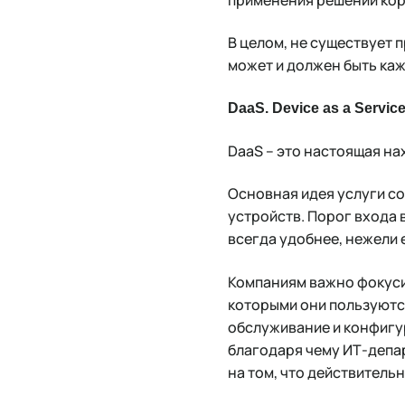
В целом, не существует
может и должен быть ка
DaaS. Device as a Servic
DaaS – это настоящая на
Основная идея услуги со
устройств. Порог входа 
всегда удобнее, нежели 
Компаниям важно фокуси
которыми они пользуются
обслуживание и конфигур
благодаря чему ИТ-депа
на том, что действитель