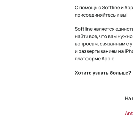
С помощью Softline и Ap
присоединяйтесь и вы!
Softline является единс
найти все, что вам нужн
вопросам, связанным с 
и развертыванием на iPho
платформе Apple.
Хотите узнать больше?
На 
Ant