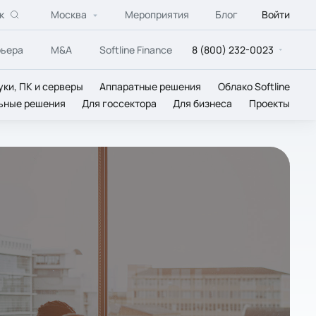
к
Москва
Мероприятия
Блог
Войти
рьера
M&A
Softline Finance
8 (800) 232-0023
уки, ПК и серверы
Аппаратные решения
Облако Softline
ьные решения
Для госсектора
Для бизнеса
Проекты