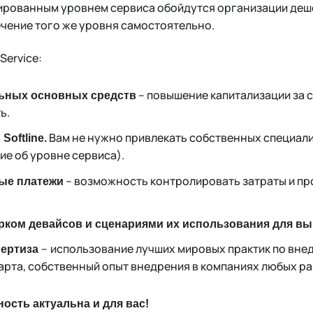
тированным уровнем сервиса обойдутся организации деше
чение того же уровня самостоятельно.
Service:
– повышение капитализации за с
ьных основных средств
ь.
Вам не нужно привлекать собственных специали
oftline.
ие об уровне сервиса).
– возможность контролировать затраты и п
ые платежи
рком девайсов и сценариями их использования для вы
–
использование лучших мировых практик по вне
пертиза
рта, собственный опыт внедрения в компаниях любых ра
ость актуальна и для вас!