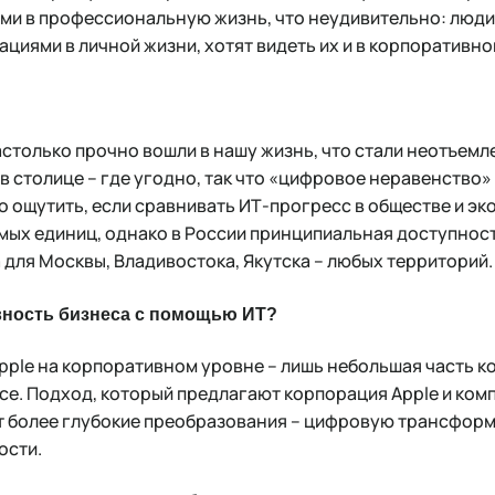
ми в профессиональную жизнь, что неудивительно: люди,
циями в личной жизни, хотят видеть их и в корпоративно
только прочно вошли в нашу жизнь, что стали неотъемл
 в столице – где угодно, так что «цифровое неравенство»
 ощутить, если сравнивать ИТ-прогресс в обществе и эк
мых единиц, однако в России принципиальная доступност
для Москвы, Владивостока, Якутска – любых территорий.
ность бизнеса с помощью ИТ?
pple на корпоративном уровне – лишь небольшая часть 
се. Подход, который предлагают корпорация Apple и комп
т более глубокие преобразования – цифровую трансфор
ости.