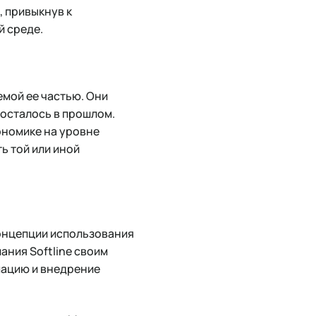
 привыкнув к
й среде.
емой ее частью. Они
 осталось в прошлом.
ономике на уровне
ь той или иной
концепции использования
ания Softline своим
мацию и внедрение