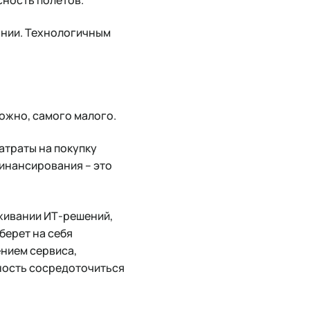
ании. Технологичным
можно, самого малого.
атраты на покупку
финансирования – это
живании ИТ-решений,
берет на себя
ением сервиса,
ность сосредоточиться