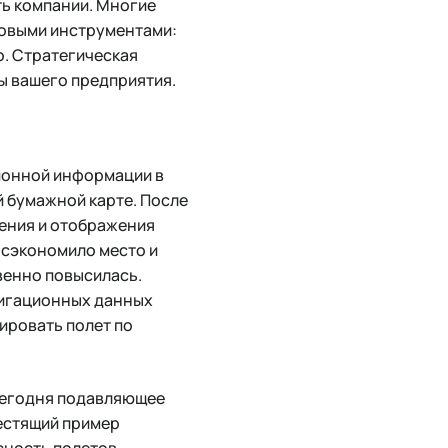
ь компании. Многие
зовыми инструментами:
о. Стратегическая
ы вашего предприятия.
ионной информации в
й бумажной карте. После
нения и отображения
 сэкономило место и
венно повысилась.
вигационных данных
ировать полет по
Сегодня подавляющее
естящий пример
сность полетов.