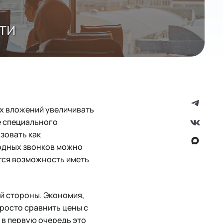
ти
х вложений увеличивать
е специального
зовать как
одных звонков можно
ется возможность иметь
ой стороны. Экономия,
просто сравнить цены с
 в первую очередь это