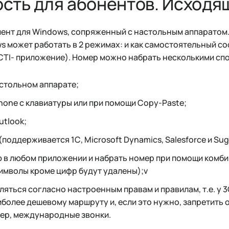
сть для абонентов. Исходя
ент для Windows, сопряженный с настольным аппаратом.
s может работать в 2 режимах: и как самостоятельный со
CTI- приложение). Номер можно набрать несколькими сп
стольном аппарате;
hone с клавиатуры или при помощи Copy-Paste;
utlook;
поддерживается 1С, Microsoft Dynamics, Salesforce и Su
 в любом приложении и набрать номер при помощи комби
символы кроме цифр будут удалены);v
ляться согласно настроенным правам и правилам, т.е. у 
иболее дешевому маршруту и, если это нужно, запретить
мер, международные звонки.