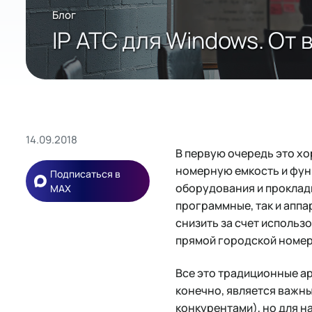
Блог
IP АТС для Windows. От
14.09.2018
В первую очередь это х
номерную емкость и фун
Подписаться в
оборудования и проклад
MAX
программные, так и апп
снизить за счет использ
прямой городской номер
Все это традиционные ар
конечно, является важны
конкурентами), но для н