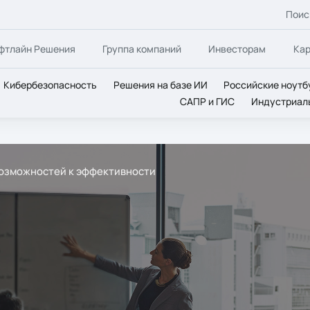
Поис
фтлайн Решения
Группа компаний
Инвесторам
Ка
Кибербезопасность
Решения на базе ИИ
Российские ноутб
САПР и ГИС
Индустриал
 возможностей к эффективности