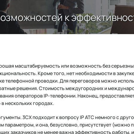
 возможностей к эффективнос
орошая масштабируемость или возможность без серьезны
кциональность. Кроме того, нет необходимости в закупк
ке телефонной проводки. Для переговоров можно исполь
аратные решения. Стоимость междугородних и междунар
ования операторов IP-телефонии. Наконец, предоставля
 в нескольких городах.
гументы. 3CX подходит к вопросу IP АТС немного с друг
м параметром, и она, безусловно, присутствует (можно 
аших заказчиков не менее важна эффективность работы, и