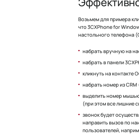
Эффективно
Возьмем для примера кли
что 3CXPhone for Window
настольного телефона (
набрать вручную на на
набрать в панели 3CXP
кликнуть на контакте O
набрать номер из CRM (
выделить номер мышью
(при этом все лишние 
звонок будет осуществ
направить вызов по на
пользователей, напри