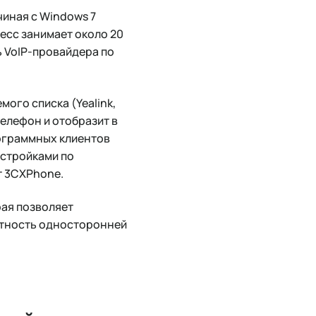
иная с Windows 7
цесс занимает около 20
ь VoIP-провайдера по
ого списка (Yealink,
телефон и отобразит в
рограммных клиентов
астройками по
т 3CXPhone.
рая позволяет
ятность односторонней