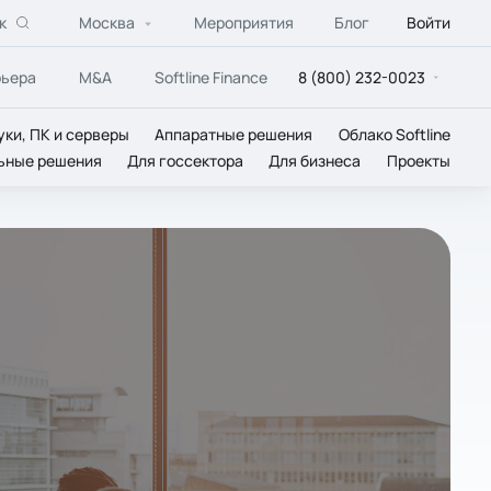
к
Москва
Мероприятия
Блог
Войти
рьера
M&A
Softline Finance
8 (800) 232-0023
уки, ПК и серверы
Аппаратные решения
Облако Softline
ьные решения
Для госсектора
Для бизнеса
Проекты