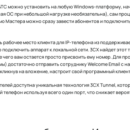
АТС можно установить на любую Windows-платформу, нач
ерная ОС при небольшой нагрузке необязательна), сам про
ью Мастера можно сразу завести абонентов и подключит
ь рабочее место клиента для IP-телефона из поддерживаем
о подключить аппарат к локальной сети. 3CX найдет этот 
е чего вам остается просто присвоить ему номер. Для п
ы) достаточно отправить сотруднику Welcome Email с н
, кликнув на вложение, настроит свой программный клиен
елей доступна уникальная технология 3CX Tunnel, кото
 телефон используя всего один порт, что снижает веро