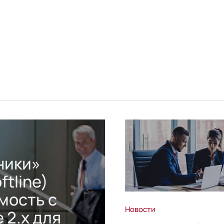
ники»
ftline)
мость с
Новости
 2.x для