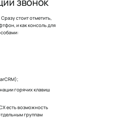
щий звонок
 Сразу стоит отметить,
фтфон, и как консоль для
особами:
garCRM);
нации горячих клавиш
3CX есть возможность
 отдельным группам