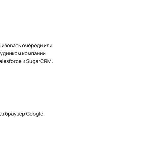
низовать очереди или
трудником компании
alesforce и SugarCRM.
ез браузер Google