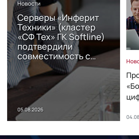
Новости
Серверы «Инферит
Техники» (кластер
«СФ Тех» ГК Softline)
подтвердили
совместимость с
Нов
решением Sharx
Storage 2.x для
Про
хранения данных
«Бо
ци
пр
05.08.2026
04.0
без
ном