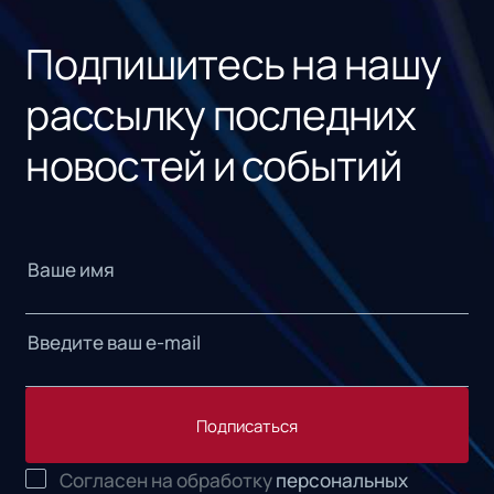
«1С
Подпишитесь на нашу
рассылку последних
новостей и событий
Подписаться
Согласен на обработку
персональных