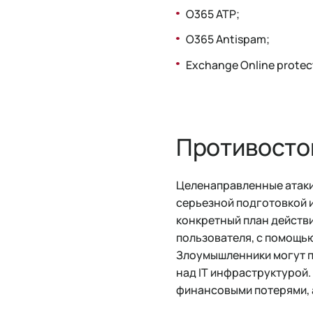
O365 ATP;
O365 Antispam;
Exchange Online protec
Противосто
Целенаправленные атаки
серьезной подготовкой и
конкретный план действ
пользователя, с помощь
Злоумышленники могут по
над IT инфраструктурой.
финансовыми потерями, 