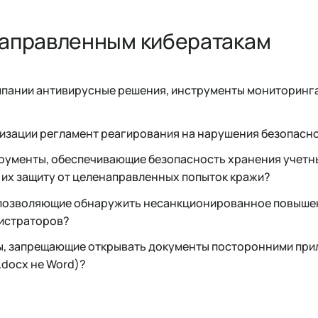
направленным кибератакам
мпании антивирусные решения, инструменты мониторинг
низации регламент реагирования на нарушения безопасн
рументы, обеспечивающие безопасность хранения учетн
и их защиту от целенаправленных попыток кражи?
 позволяющие обнаружить несанкционированное повышен
нистраторов?
ы, запрещающие открывать документы посторонними при
.docx не Word)?