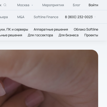
к
Москва
Мероприятия
Блог
Войти
рьера
M&A
Softline Finance
8 (800) 232-0023
уки, ПК и серверы
Аппаратные решения
Облако Softline
ьные решения
Для госсектора
Для бизнеса
Проекты