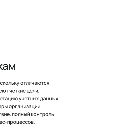
кам
оскольку отличаются
еют четкие цели,
метацию учетных данных
еры организации.
твие, полный контроль
нес-процессов,