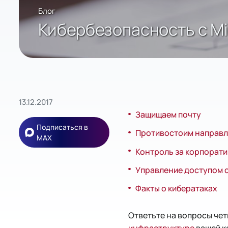
Блог
Кибербезопасность с Mi
13.12.2017
Защищаем почту
Подписаться в
Противостоим направл
MAX
Контроль за корпорат
Управление доступом 
Факты о кибератаках
Ответьте на вопросы че
инфраструктуре
вашей к