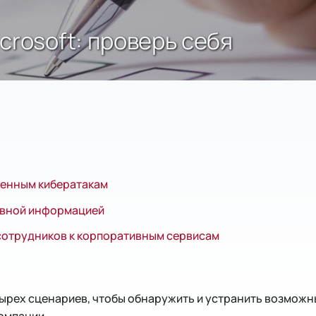
crosoft: проверь себя
енным кибератакам
ивной информацией
сотрудников к корпоративным сервисам
тырех сценариев, чтобы обнаружить и устранить возможн
омпании.