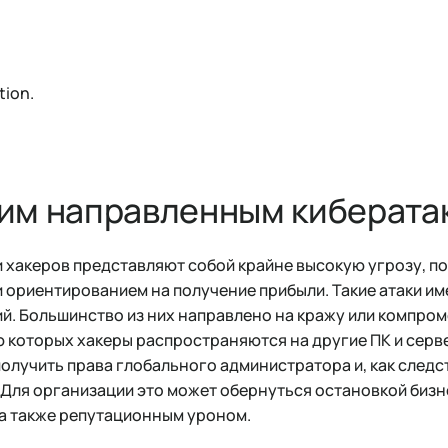
tion.
им направленным киберата
 хакеров представляют собой крайне высокую угрозу, п
 ориентированием на получение прибыли. Такие атаки им
ий. Большинство из них направлено на кражу или компро
ю которых хакеры распространяются на другие ПК и серв
лучить права глобального администратора и, как следс
 Для организации это может обернуться остановкой биз
а также репутационным уроном.