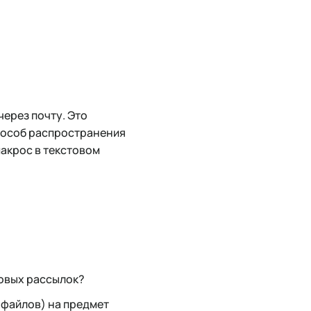
ерез почту. Это
пособ распространения
макрос в текстовом
совых рассылок?
 файлов) на предмет