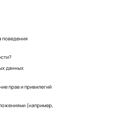
а поведения
ости?
ых данных
ие прав и привилегий
ложениями (например,