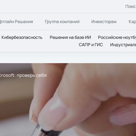
Поис
фтлайн Решения
Группа компаний
Инвесторам
Ка
Кибербезопасность
Решения на базе ИИ
Российские ноутб
САПР и ГИС
Индустриал
rosoft: проверь себя