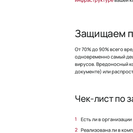
Защищаем п
От 70% до 90% всего вре
одновременно самый деш
вирусов. Вредоносный ко
документе) или распрос
Чек-лист по 
Есть ли в организаци
Реализована ли в ком