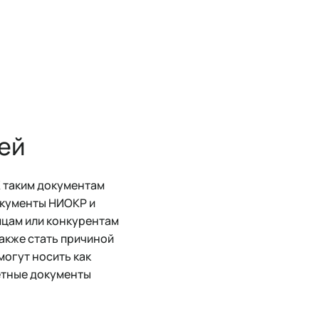
ей
 таким документам
окументы НИОКР и
ицам или конкурентам
акже стать причиной
огут носить как
ретные документы