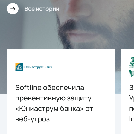
Все истории
Softline обеспечила
З
превентивную защиту
У
«Юниаструм банка» от
п
веб-угроз
I