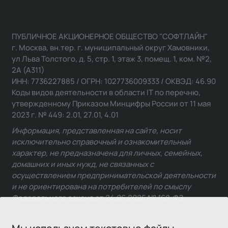
ПУБЛИЧНОЕ АКЦИОНЕРНОЕ ОБЩЕСТВО "СОФТЛАЙН"
г. Москва, вн.тер. г. муниципальный округ Хамовники,
ул Льва Толстого, д. 5, стр. 1, этаж 3, помещ. 1, ком. №2,
2А (А311)
ИНН: 7736227885 / ОГРН: 1027736009333 / ОКВЭД: 46.90
Коды видов деятельности в области IT по перечню,
утвержденному Приказом Минцифры России от 11 мая
2023 г. № 449: 2.01, 27.01, 4.01
Информация, представленная на сайте, носит
исключительно справочный и ознакомительный
характер, не предназначена для личных, семейных,
домашних и иных нужд, не связанных с
осуществлением предпринимательской деятельности
и не ориентирована на потребителей по смыслу
Федерального закона от 24.06.2025 № 168-ФЗ.