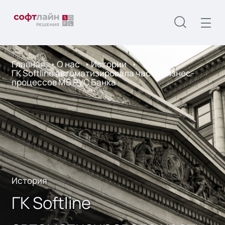
Главная
О нас
Истории
ГК Softline автоматизировала часть бизнес-
процессов МБ РУС Банка
История
ГК Softline