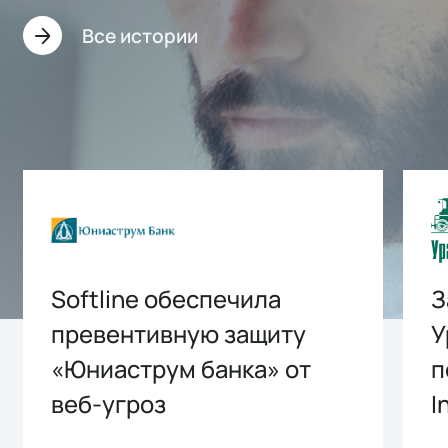
Все истории
Softline обеспечила
З
превентивную защиту
У
«Юниаструм банка» от
п
веб-угроз
I