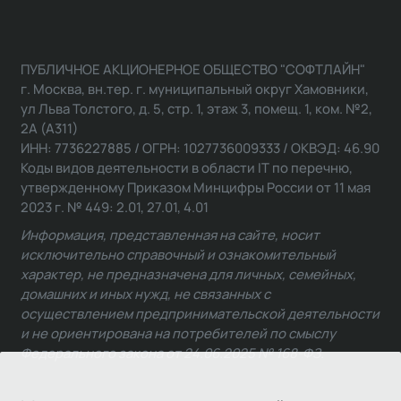
ПУБЛИЧНОЕ АКЦИОНЕРНОЕ ОБЩЕСТВО "СОФТЛАЙН"
г. Москва, вн.тер. г. муниципальный округ Хамовники,
ул Льва Толстого, д. 5, стр. 1, этаж 3, помещ. 1, ком. №2,
2А (А311)
ИНН: 7736227885 / ОГРН: 1027736009333 / ОКВЭД: 46.90
Коды видов деятельности в области IT по перечню,
утвержденному Приказом Минцифры России от 11 мая
2023 г. № 449: 2.01, 27.01, 4.01
Информация, представленная на сайте, носит
исключительно справочный и ознакомительный
характер, не предназначена для личных, семейных,
домашних и иных нужд, не связанных с
осуществлением предпринимательской деятельности
и не ориентирована на потребителей по смыслу
Федерального закона от 24.06.2025 № 168-ФЗ.