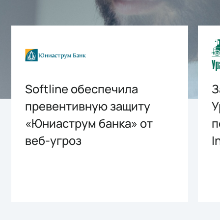
Softline обеспечила
З
превентивную защиту
У
«Юниаструм банка» от
п
веб-угроз
I