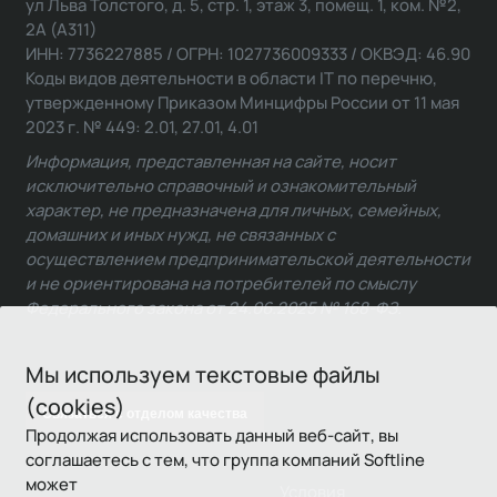
ул Льва Толстого, д. 5, стр. 1, этаж 3, помещ. 1, ком. №2,
2А (А311)
ИНН: 7736227885 / ОГРН: 1027736009333 / ОКВЭД: 46.90
Коды видов деятельности в области IT по перечню,
утвержденному Приказом Минцифры России от 11 мая
2023 г. № 449: 2.01, 27.01, 4.01
Информация, представленная на сайте, носит
исключительно справочный и ознакомительный
характер, не предназначена для личных, семейных,
домашних и иных нужд, не связанных с
осуществлением предпринимательской деятельности
и не ориентирована на потребителей по смыслу
Федерального закона от 24.06.2025 № 168-ФЗ.
Мы используем текстовые файлы
(cookies)
Связаться с отделом качества
Продолжая использовать данный веб-сайт, вы
соглашаетесь с тем, что группа компаний Softline
может
Условия