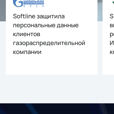
Softline защитила
S
персональные данные
в
клиентов
р
газораспределительной
И
компании
к