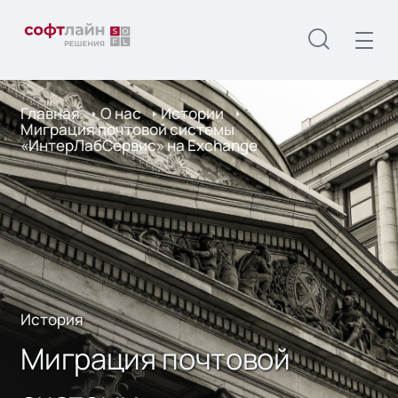
Главная
О нас
Истории
Миграция почтовой системы
«ИнтерЛабСервис» на Exchange
История
Миграция почтовой