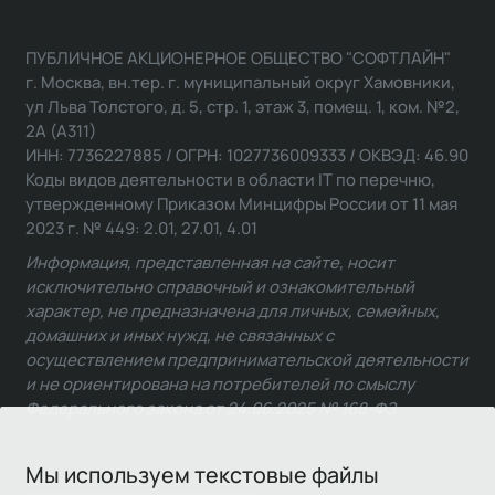
ПУБЛИЧНОЕ АКЦИОНЕРНОЕ ОБЩЕСТВО "СОФТЛАЙН"
г. Москва, вн.тер. г. муниципальный округ Хамовники,
ул Льва Толстого, д. 5, стр. 1, этаж 3, помещ. 1, ком. №2,
2А (А311)
ИНН: 7736227885 / ОГРН: 1027736009333 / ОКВЭД: 46.90
Коды видов деятельности в области IT по перечню,
утвержденному Приказом Минцифры России от 11 мая
2023 г. № 449: 2.01, 27.01, 4.01
Информация, представленная на сайте, носит
исключительно справочный и ознакомительный
характер, не предназначена для личных, семейных,
домашних и иных нужд, не связанных с
осуществлением предпринимательской деятельности
и не ориентирована на потребителей по смыслу
Федерального закона от 24.06.2025 № 168-ФЗ.
Мы используем текстовые файлы