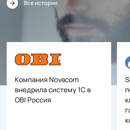
Все истории
Компания Novacom
S
внедрила систему 1С в
п
OBI Россия
к
г
к