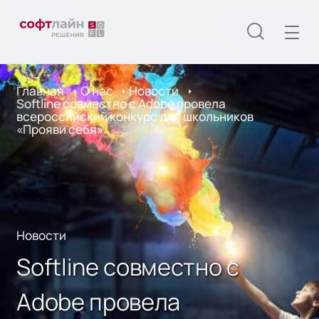
Главная
О нас
Новости
Softline совместно с Adobe провела
всероссийский конкурс для школьников
«Прояви себя»
Новости
Softline совместно с
Adobe провела