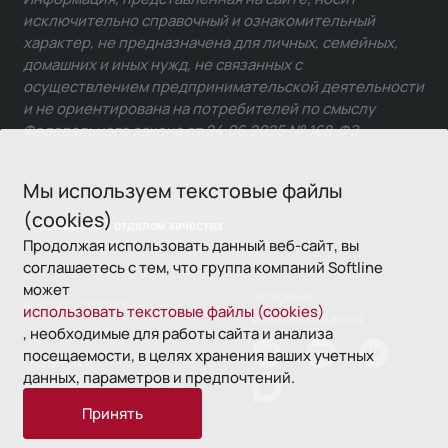
исключительно справочный и ознакомительный
характер, не предназначена для личных, семейных,
домашних и иных нужд, не связанных с
осуществлением предпринимательской деятельности
и не ориентирована на потребителей по смыслу
Федерального закона от 24.06.2025 № 168-ФЗ.
Мы используем текстовые файлы
(cookies)
Связаться с отделом качества
Продолжая использовать данный веб-сайт, вы
соглашаетесь с тем, что группа компаний Softline
может
Условия
© 1993—2026 Softline
использовать текстовые файлы (cookies)
использования
, необходимые для работы сайта и анализа
посещаемости, в целях хранения ваших учетных
Политика
данных, параметров и предпочтений.
конфиденциальности
Принять
16+